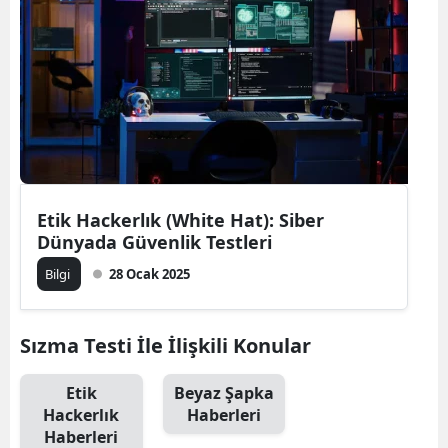
Bilecik
Bingöl
Bitlis
Bolu
Burdur
Etik Hackerlık (White Hat): Siber
Bursa
Dünyada Güvenlik Testleri
Çanakkale
Bilgi
28 Ocak 2025
Çankırı
Sızma Testi İle İlişkili Konular
Çorum
Denizli
Etik
Beyaz Şapka
Hackerlık
Haberleri
Diyarbakır
Haberleri