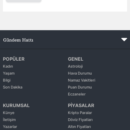
Edirne
Elazığ
Erzincan
Erzurum
Eskişehir
POPÜLER
GENEL
Kadın
Astroloji
Gaziantep
Yaşam
Hava Durumu
Giresun
Bilgi
Namaz Vakitleri
Son Dakika
Puan Durumu
Gümüşhane
Eczaneler
Hakkari
KURUMSAL
PİYASALAR
Künye
Kripto Paralar
Hatay
İletişim
Döviz Fiyatları
Isparta
Yazarlar
Altın Fiyatları