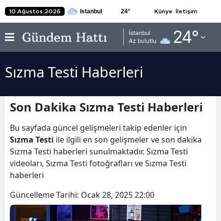
24
°
10 Ağustos 2026
Künye
İletişim
Adana
24
°
İstanbul
Az bulutlu
Adıyaman
Sızma Testi Haberleri
Afyonkarahisar
Ağrı
Son Dakika Sızma Testi Haberleri
Amasya
Bu sayfada güncel gelişmeleri takip edenler için
Ankara
Sızma Testi
ile ilgili en son gelişmeler ve son dakika
Sızma Testi haberleri sunulmaktadır. Sızma Testi
Antalya
videoları, Sızma Testi fotoğrafları ve Sızma Testi
Artvin
haberleri
Aydın
Güncelleme Tarihi:
Ocak 28, 2025 22:00
Balıkesir