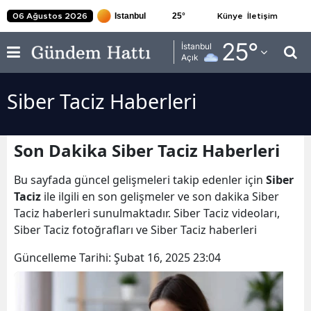
25
°
06 Ağustos 2026
Künye
İletişim
Adana
25
°
İstanbul
Açık
Adıyaman
Siber Taciz Haberleri
Afyonkarahisar
Ağrı
Son Dakika Siber Taciz Haberleri
Amasya
Bu sayfada güncel gelişmeleri takip edenler için
Siber
Ankara
Taciz
ile ilgili en son gelişmeler ve son dakika Siber
Taciz haberleri sunulmaktadır. Siber Taciz videoları,
Antalya
Siber Taciz fotoğrafları ve Siber Taciz haberleri
Artvin
Güncelleme Tarihi:
Şubat 16, 2025 23:04
Aydın
Balıkesir