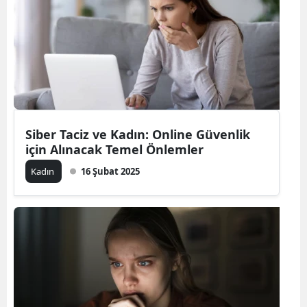
Bilecik
Bingöl
Bitlis
Bolu
Burdur
Siber Taciz ve Kadın: Online Güvenlik
için Alınacak Temel Önlemler
Bursa
Kadın
16 Şubat 2025
Çanakkale
Çankırı
Çorum
Denizli
Diyarbakır