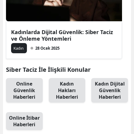
Edirne
Elazığ
Kadınlarda Dijital Güvenlik: Siber Taciz
Erzincan
ve Önleme Yöntemleri
Erzurum
Kadın
28 Ocak 2025
Eskişehir
Siber Taciz İle İlişkili Konular
Gaziantep
Giresun
Online
Kadın
Kadın Dijital
Güvenlik
Hakları
Güvenlik
Gümüşhane
Haberleri
Haberleri
Haberleri
Hakkari
Online İtibar
Hatay
Haberleri
Isparta