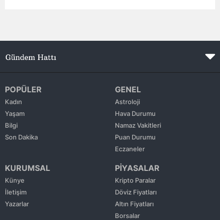
Mersin
İstanbul
İzmir
Kars
POPÜLER
GENEL
Kastamonu
Kadın
Astroloji
Yaşam
Hava Durumu
Kayseri
Bilgi
Namaz Vakitleri
Kırklareli
Son Dakika
Puan Durumu
Eczaneler
Kırşehir
KURUMSAL
PİYASALAR
Kocaeli
Künye
Kripto Paralar
İletişim
Döviz Fiyatları
Konya
Yazarlar
Altın Fiyatları
Kütahya
Borsalar