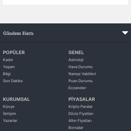
Edirne
Elazığ
Erzincan
Erzurum
POPÜLER
GENEL
Eskişehir
Kadın
Astroloji
Yaşam
Hava Durumu
Gaziantep
Bilgi
Namaz Vakitleri
Giresun
Son Dakika
Puan Durumu
Eczaneler
Gümüşhane
KURUMSAL
PİYASALAR
Hakkari
Künye
Kripto Paralar
İletişim
Döviz Fiyatları
Hatay
Yazarlar
Altın Fiyatları
Isparta
Borsalar