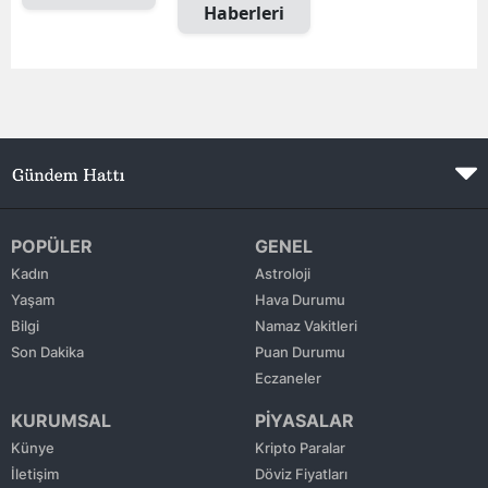
Haberleri
Mersin
İstanbul
İzmir
Kars
Kastamonu
POPÜLER
GENEL
Kayseri
Kadın
Astroloji
Kırklareli
Yaşam
Hava Durumu
Bilgi
Namaz Vakitleri
Kırşehir
Son Dakika
Puan Durumu
Eczaneler
Kocaeli
KURUMSAL
PİYASALAR
Konya
Künye
Kripto Paralar
İletişim
Döviz Fiyatları
Kütahya