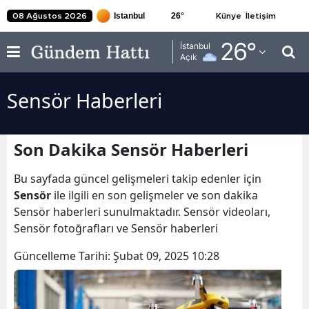
26
°
08 Ağustos 2026
Künye
İletişim
Adana
26
°
İstanbul
Açık
Adıyaman
Sensör Haberleri
Afyonkarahisar
Ağrı
Son Dakika Sensör Haberleri
Amasya
Bu sayfada güncel gelişmeleri takip edenler için
Ankara
Sensör
ile ilgili en son gelişmeler ve son dakika
Sensör haberleri sunulmaktadır. Sensör videoları,
Antalya
Sensör fotoğrafları ve Sensör haberleri
Artvin
Güncelleme Tarihi:
Şubat 09, 2025 10:28
Aydın
Balıkesir