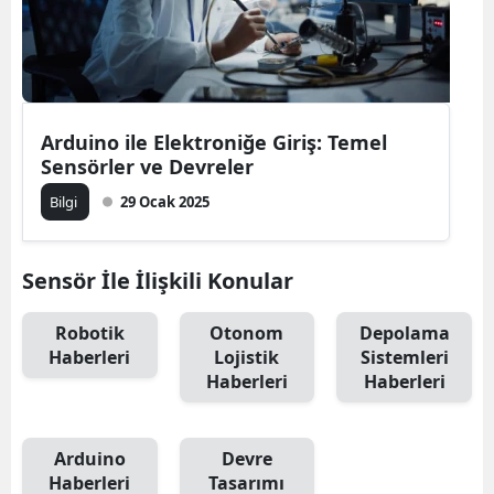
Edirne
Elazığ
Erzincan
Arduino ile Elektroniğe Giriş: Temel
Erzurum
Sensörler ve Devreler
Bilgi
29 Ocak 2025
Eskişehir
Gaziantep
Sensör İle İlişkili Konular
Giresun
Robotik
Otonom
Depolama
Gümüşhane
Haberleri
Lojistik
Sistemleri
Haberleri
Haberleri
Hakkari
Hatay
Arduino
Devre
Isparta
Haberleri
Tasarımı