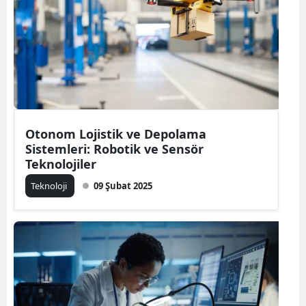
Bilecik
Bingöl
Bitlis
Bolu
Burdur
Otonom Lojistik ve Depolama
Sistemleri: Robotik ve Sensör
Bursa
Teknolojiler
Çanakkale
Teknoloji
09 Şubat 2025
Çankırı
Çorum
Denizli
Diyarbakır