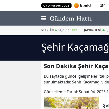
25
°
07 Ağustos 2026
EURO
55,0373
STERLIN
64,2507
JAPON YENI
0,
-0.01%
0.08%
Şehir Kaçamağı
Son Dakika Şehir Kaça
Bu sayfada güncel gelişmeleri takip
sunulmaktadır. Şehir Kaçamağı vide
Güncelleme Tarihi:
Şubat 04, 2025 1
Şe