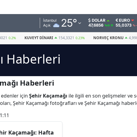
Adana
25
°
DOLAR
EURO
İstanbul
47,6856
55,0373
Açık
%0.11
%-
Adıyaman
3021
KUVEYT DINARI
154,3321
NORVEÇ KRONU
4,99
0.2%
0.23%
Afyonkarahisar
 Haberleri
Ağrı
Amasya
mağı Haberleri
Ankara
Antalya
 edenler için
Şehir Kaçamağı
ile ilgili en son gelişmeler v
oları, Şehir Kaçamağı fotoğrafları ve Şehir Kaçamağı haberl
Artvin
1:11
Aydın
Balıkesir
hir Kaçamağı: Hafta