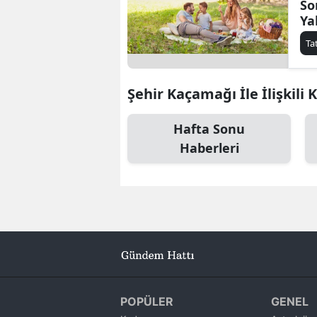
So
Ya
Ak
Ta
Şehir Kaçamağı İle İlişkili 
Hafta Sonu
Haberleri
POPÜLER
GENEL