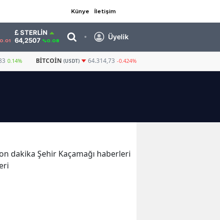
Künye
İletişim
STERLIN
Üyelik
64,2507
0.01
%0.08
83
BITCOIN
GRAM ALTIN
6.543,89
64.314,73
0.14%
-0.424%
(USDT)
e son dakika Şehir Kaçamağı haberleri
eri