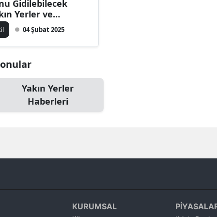
nu Gidilebilecek
Bilecik
kın Yerler ve
tiviteler
til
04 Şubat 2025
Bingöl
Bitlis
Konular
Bolu
Yakın Yerler
Burdur
Haberleri
Bursa
Çanakkale
Çankırı
Çorum
Denizli
KURUMSAL
PİYASALA
Diyarbakır