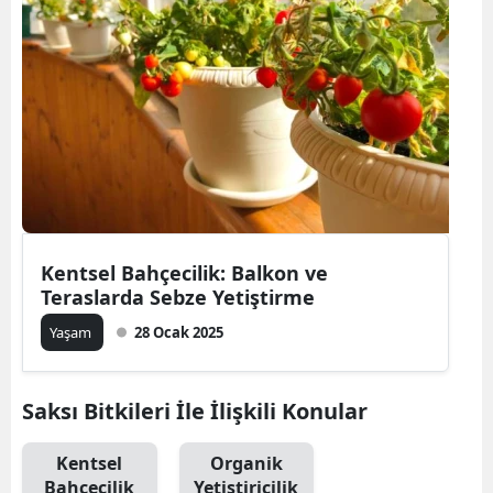
Bilecik
Bingöl
Bitlis
Bolu
Burdur
Bursa
Kentsel Bahçecilik: Balkon ve
Teraslarda Sebze Yetiştirme
Çanakkale
Yaşam
28 Ocak 2025
Çankırı
Çorum
Saksı Bitkileri İle İlişkili Konular
Denizli
Kentsel
Organik
Diyarbakır
Bahçecilik
Yetiştiricilik