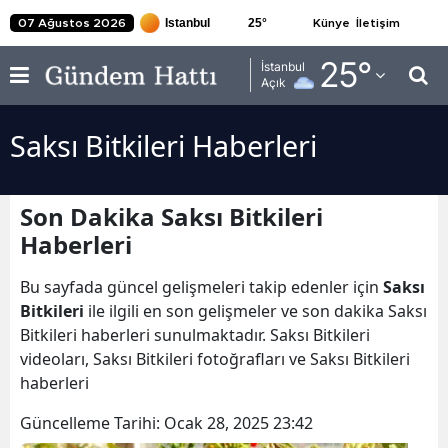
25
°
07 Ağustos 2026
Künye
İletişim
Adana
25
°
İstanbul
Açık
Adıyaman
Saksı Bitkileri Haberleri
Afyonkarahisar
Ağrı
Son Dakika Saksı Bitkileri
Amasya
Haberleri
Ankara
Bu sayfada güncel gelişmeleri takip edenler için
Saksı
Antalya
Bitkileri
ile ilgili en son gelişmeler ve son dakika Saksı
Bitkileri haberleri sunulmaktadır. Saksı Bitkileri
Artvin
videoları, Saksı Bitkileri fotoğrafları ve Saksı Bitkileri
haberleri
Aydın
Güncelleme Tarihi:
Ocak 28, 2025 23:42
Balıkesir