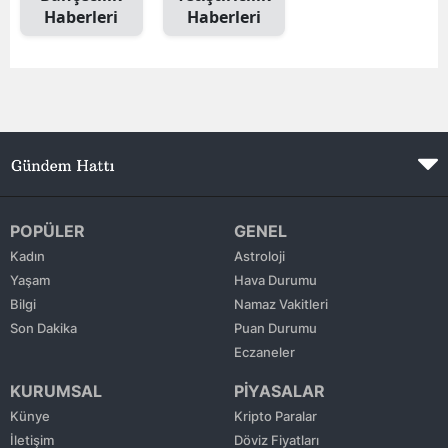
Haberleri
Haberleri
Edirne
Elazığ
Erzincan
Erzurum
Eskişehir
Gaziantep
POPÜLER
GENEL
Kadın
Astroloji
Giresun
Yaşam
Hava Durumu
Bilgi
Namaz Vakitleri
Gümüşhane
Son Dakika
Puan Durumu
Hakkari
Eczaneler
KURUMSAL
PİYASALAR
Hatay
Künye
Kripto Paralar
Isparta
İletişim
Döviz Fiyatları