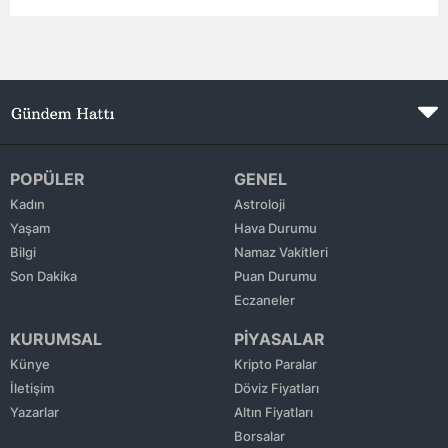
Edirne
Elazığ
Erzincan
Erzurum
POPÜLER
GENEL
Eskişehir
Kadın
Astroloji
Yaşam
Hava Durumu
Gaziantep
Bilgi
Namaz Vakitleri
Giresun
Son Dakika
Puan Durumu
Eczaneler
Gümüşhane
KURUMSAL
PİYASALAR
Hakkari
Künye
Kripto Paralar
İletişim
Döviz Fiyatları
Hatay
Yazarlar
Altın Fiyatları
Isparta
Borsalar