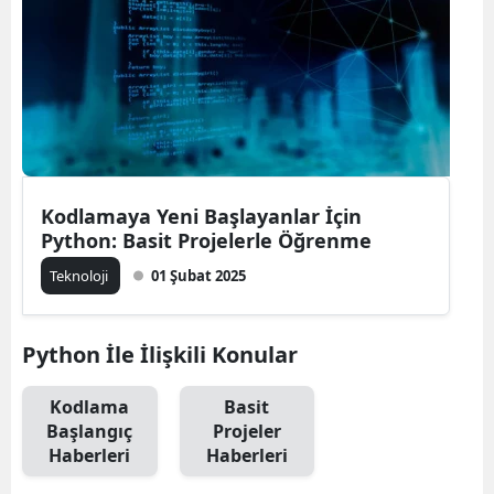
Bilecik
Bingöl
Bitlis
Bolu
Burdur
Kodlamaya Yeni Başlayanlar İçin
Python: Basit Projelerle Öğrenme
Bursa
Teknoloji
01 Şubat 2025
Çanakkale
Çankırı
Python İle İlişkili Konular
Çorum
Kodlama
Basit
Başlangıç
Projeler
Denizli
Haberleri
Haberleri
Diyarbakır