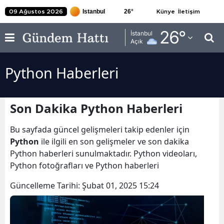
26
°
09 Ağustos 2026
Künye
İletişim
Adana
26
°
İstanbul
Açık
Adıyaman
Python Haberleri
Afyonkarahisar
Ağrı
Son Dakika Python Haberleri
Amasya
Bu sayfada güncel gelişmeleri takip edenler için
Ankara
Python
ile ilgili en son gelişmeler ve son dakika
Python haberleri sunulmaktadır. Python videoları,
Antalya
Python fotoğrafları ve Python haberleri
Artvin
Güncelleme Tarihi:
Şubat 01, 2025 15:24
Aydın
Balıkesir