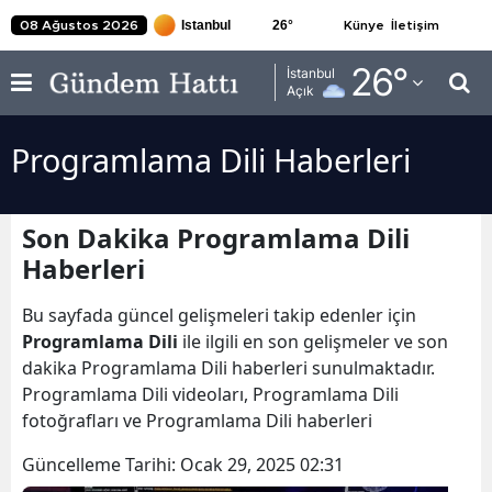
26
°
08 Ağustos 2026
Künye
İletişim
Adana
26
°
İstanbul
Açık
Adıyaman
Programlama Dili Haberleri
Afyonkarahisar
Ağrı
Son Dakika Programlama Dili
Amasya
Haberleri
Ankara
Bu sayfada güncel gelişmeleri takip edenler için
Antalya
Programlama Dili
ile ilgili en son gelişmeler ve son
dakika Programlama Dili haberleri sunulmaktadır.
Artvin
Programlama Dili videoları, Programlama Dili
fotoğrafları ve Programlama Dili haberleri
Aydın
Güncelleme Tarihi:
Ocak 29, 2025 02:31
Balıkesir