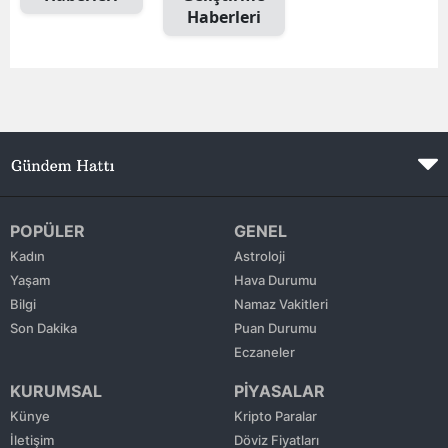
Haberleri
Edirne
Elazığ
Erzincan
Erzurum
Eskişehir
Gaziantep
POPÜLER
GENEL
Kadın
Astroloji
Giresun
Yaşam
Hava Durumu
Bilgi
Namaz Vakitleri
Gümüşhane
Son Dakika
Puan Durumu
Hakkari
Eczaneler
KURUMSAL
PİYASALAR
Hatay
Künye
Kripto Paralar
Isparta
İletişim
Döviz Fiyatları