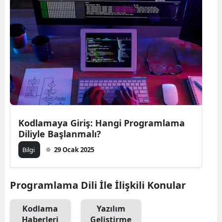
Bilecik
Bingöl
Bitlis
Bolu
Burdur
Bursa
Kodlamaya Giriş: Hangi Programlama
Diliyle Başlanmalı?
Çanakkale
Bilgi
29 Ocak 2025
Çankırı
Çorum
Programlama Dili İle İlişkili Konular
Denizli
Kodlama
Yazılım
Diyarbakır
Haberleri
Geliştirme