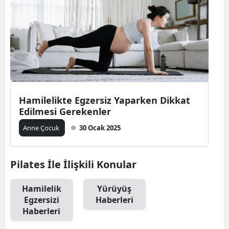
Bilecik
Bingöl
Bitlis
Bolu
Burdur
Hamilelikte Egzersiz Yaparken Dikkat
Edilmesi Gerekenler
Bursa
Anne Çocuk
30 Ocak 2025
Çanakkale
Çankırı
Pilates İle İlişkili Konular
Çorum
Hamilelik
Yürüyüş
Egzersizi
Haberleri
Denizli
Haberleri
Diyarbakır