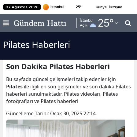
25
°
07 Ağustos 2026
Künye
İletişim
Adana
25
°
İstanbul
Açık
Adıyaman
Pilates Haberleri
Afyonkarahisar
Ağrı
Son Dakika Pilates Haberleri
Amasya
Bu sayfada güncel gelişmeleri takip edenler için
Ankara
Pilates
ile ilgili en son gelişmeler ve son dakika Pilates
haberleri sunulmaktadır. Pilates videoları, Pilates
Antalya
fotoğrafları ve Pilates haberleri
Artvin
Güncelleme Tarihi:
Ocak 30, 2025 22:14
Aydın
Balıkesir