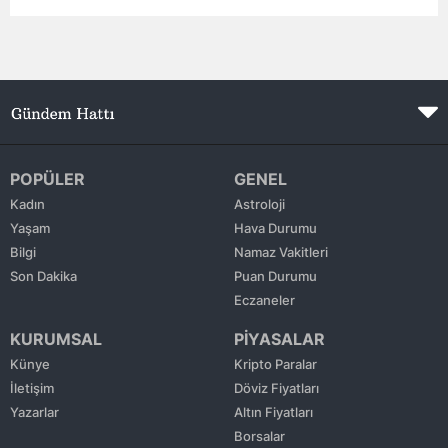
Edirne
Elazığ
Erzincan
Erzurum
POPÜLER
GENEL
Eskişehir
Kadın
Astroloji
Yaşam
Hava Durumu
Gaziantep
Bilgi
Namaz Vakitleri
Giresun
Son Dakika
Puan Durumu
Eczaneler
Gümüşhane
KURUMSAL
PİYASALAR
Hakkari
Künye
Kripto Paralar
İletişim
Döviz Fiyatları
Hatay
Yazarlar
Altın Fiyatları
Isparta
Borsalar