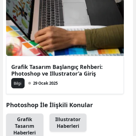
Bilecik
Bingöl
Bitlis
Bolu
Burdur
Grafik Tasarım Başlangıç Rehberi:
Bursa
Photoshop ve Illustrator’a Giriş
Çanakkale
Bilgi
29 Ocak 2025
Çankırı
Photoshop İle İlişkili Konular
Çorum
Denizli
Grafik
Illustrator
Tasarım
Haberleri
Diyarbakır
Haberleri