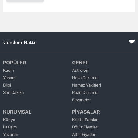
Edirne
Elazığ
Erzincan
Erzurum
Eskişehir
POPÜLER
GENEL
Kadın
Astroloji
Gaziantep
Yaşam
Hava Durumu
Giresun
Bilgi
Namaz Vakitleri
Son Dakika
Puan Durumu
Gümüşhane
Eczaneler
Hakkari
KURUMSAL
PİYASALAR
Künye
Kripto Paralar
Hatay
İletişim
Döviz Fiyatları
Isparta
Yazarlar
Altın Fiyatları