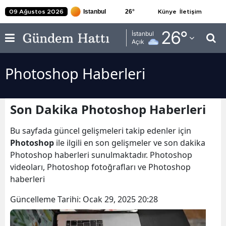
26
°
09 Ağustos 2026
Künye
İletişim
Adana
26
°
İstanbul
Açık
Adıyaman
Photoshop Haberleri
Afyonkarahisar
Ağrı
Son Dakika Photoshop Haberleri
Amasya
Bu sayfada güncel gelişmeleri takip edenler için
Ankara
Photoshop
ile ilgili en son gelişmeler ve son dakika
Photoshop haberleri sunulmaktadır. Photoshop
Antalya
videoları, Photoshop fotoğrafları ve Photoshop
Artvin
haberleri
Aydın
Güncelleme Tarihi:
Ocak 29, 2025 20:28
Balıkesir