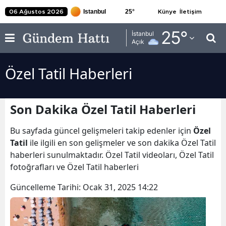
25
°
06 Ağustos 2026
Künye
İletişim
Adana
25
°
İstanbul
Açık
Adıyaman
Özel Tatil Haberleri
Afyonkarahisar
Ağrı
Son Dakika Özel Tatil Haberleri
Amasya
Bu sayfada güncel gelişmeleri takip edenler için
Özel
Ankara
Tatil
ile ilgili en son gelişmeler ve son dakika Özel Tatil
haberleri sunulmaktadır. Özel Tatil videoları, Özel Tatil
Antalya
fotoğrafları ve Özel Tatil haberleri
Artvin
Güncelleme Tarihi:
Ocak 31, 2025 14:22
Aydın
Balıkesir