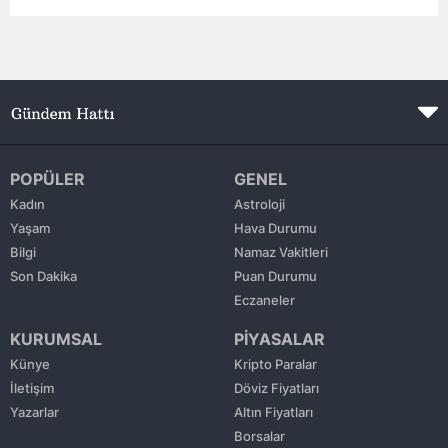
Edirne
Elazığ
Erzincan
Erzurum
POPÜLER
GENEL
Eskişehir
Kadın
Astroloji
Yaşam
Hava Durumu
Gaziantep
Bilgi
Namaz Vakitleri
Giresun
Son Dakika
Puan Durumu
Eczaneler
Gümüşhane
KURUMSAL
PİYASALAR
Hakkari
Künye
Kripto Paralar
İletişim
Döviz Fiyatları
Hatay
Yazarlar
Altın Fiyatları
Isparta
Borsalar