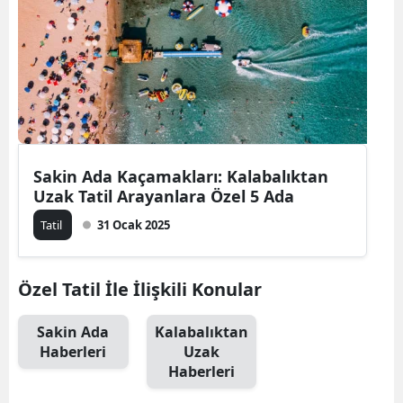
Bilecik
Bingöl
Bitlis
Bolu
Burdur
Sakin Ada Kaçamakları: Kalabalıktan
Uzak Tatil Arayanlara Özel 5 Ada
Bursa
Tatil
31 Ocak 2025
Çanakkale
Çankırı
Özel Tatil İle İlişkili Konular
Çorum
Sakin Ada
Kalabalıktan
Haberleri
Uzak
Denizli
Haberleri
Diyarbakır