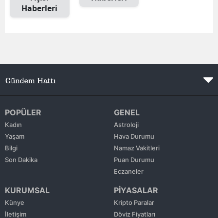
Haberleri
Edirne
Elazığ
Erzincan
Erzurum
Eskişehir
Gaziantep
POPÜLER
GENEL
Kadın
Astroloji
Giresun
Yaşam
Hava Durumu
Bilgi
Namaz Vakitleri
Gümüşhane
Son Dakika
Puan Durumu
Hakkari
Eczaneler
KURUMSAL
PİYASALAR
Hatay
Künye
Kripto Paralar
Isparta
İletişim
Döviz Fiyatları