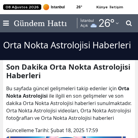
26
°
08 Ağustos 2026
Künye
İletişim
Adana
26
°
İstanbul
Açık
Adıyaman
Orta Nokta Astrolojisi Haberleri
Afyonkarahisar
Ağrı
Son Dakika Orta Nokta Astrolojisi
Amasya
Haberleri
Ankara
Bu sayfada güncel gelişmeleri takip edenler için
Orta
Antalya
Nokta Astrolojisi
ile ilgili en son gelişmeler ve son
dakika Orta Nokta Astrolojisi haberleri sunulmaktadır.
Artvin
Orta Nokta Astrolojisi videoları, Orta Nokta Astrolojisi
fotoğrafları ve Orta Nokta Astrolojisi haberleri
Aydın
Güncelleme Tarihi:
Şubat 18, 2025 17:59
Balıkesir