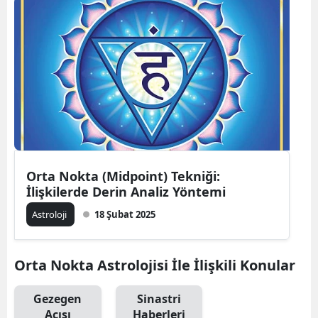
Bilecik
Bingöl
Bitlis
Bolu
Burdur
Bursa
Orta Nokta (Midpoint) Tekniği:
İlişkilerde Derin Analiz Yöntemi
Çanakkale
Astroloji
18 Şubat 2025
Çankırı
Çorum
Orta Nokta Astrolojisi İle İlişkili Konular
Denizli
Gezegen
Sinastri
Diyarbakır
Açısı
Haberleri