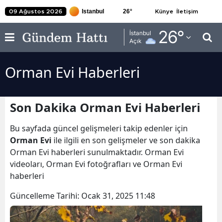
26
°
09 Ağustos 2026
Künye
İletişim
Adana
26
°
İstanbul
Açık
Adıyaman
Orman Evi Haberleri
Afyonkarahisar
Ağrı
Son Dakika Orman Evi Haberleri
Amasya
Bu sayfada güncel gelişmeleri takip edenler için
Ankara
Orman Evi
ile ilgili en son gelişmeler ve son dakika
Orman Evi haberleri sunulmaktadır. Orman Evi
Antalya
videoları, Orman Evi fotoğrafları ve Orman Evi
Artvin
haberleri
Aydın
Güncelleme Tarihi:
Ocak 31, 2025 11:48
Balıkesir