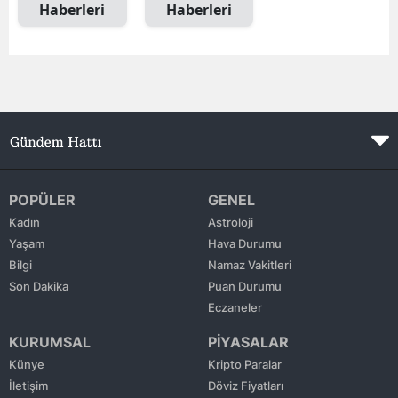
Haberleri
Haberleri
Edirne
Elazığ
Erzincan
Erzurum
Eskişehir
POPÜLER
GENEL
Gaziantep
Kadın
Astroloji
Giresun
Yaşam
Hava Durumu
Bilgi
Namaz Vakitleri
Gümüşhane
Son Dakika
Puan Durumu
Eczaneler
Hakkari
KURUMSAL
PİYASALAR
Hatay
Künye
Kripto Paralar
Isparta
İletişim
Döviz Fiyatları