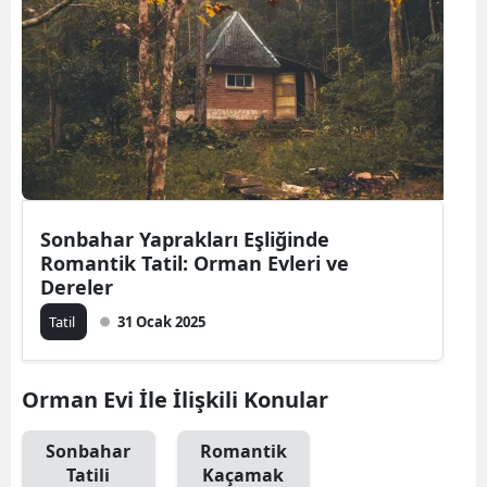
Bilecik
Bingöl
Bitlis
Bolu
Burdur
Sonbahar Yaprakları Eşliğinde
Bursa
Romantik Tatil: Orman Evleri ve
Dereler
Çanakkale
Tatil
31 Ocak 2025
Çankırı
Çorum
Orman Evi İle İlişkili Konular
Denizli
Sonbahar
Romantik
Diyarbakır
Tatili
Kaçamak