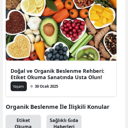
Bilecik
Bingöl
Bitlis
Bolu
Burdur
Bursa
Doğal ve Organik Beslenme Rehberi:
Etiket Okuma Sanatında Usta Olun!
Çanakkale
Yaşam
30 Ocak 2025
Çankırı
Çorum
Organik Beslenme İle İlişkili Konular
Denizli
Etiket
Sağlıklı Gıda
Diyarbakır
Okuma
Haberleri