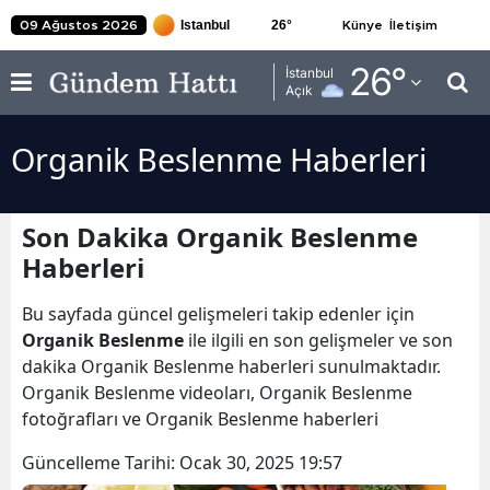
26
°
09 Ağustos 2026
Künye
İletişim
Adana
26
°
İstanbul
Açık
Adıyaman
Organik Beslenme Haberleri
Afyonkarahisar
Ağrı
Son Dakika Organik Beslenme
Amasya
Haberleri
Ankara
Bu sayfada güncel gelişmeleri takip edenler için
Antalya
Organik Beslenme
ile ilgili en son gelişmeler ve son
dakika Organik Beslenme haberleri sunulmaktadır.
Artvin
Organik Beslenme videoları, Organik Beslenme
fotoğrafları ve Organik Beslenme haberleri
Aydın
Güncelleme Tarihi:
Ocak 30, 2025 19:57
Balıkesir