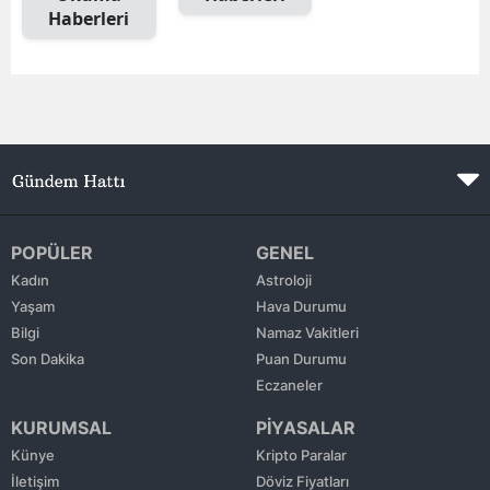
Haberleri
Edirne
Elazığ
Erzincan
Erzurum
Eskişehir
Gaziantep
POPÜLER
GENEL
Kadın
Astroloji
Giresun
Yaşam
Hava Durumu
Bilgi
Namaz Vakitleri
Gümüşhane
Son Dakika
Puan Durumu
Hakkari
Eczaneler
KURUMSAL
PİYASALAR
Hatay
Künye
Kripto Paralar
Isparta
İletişim
Döviz Fiyatları