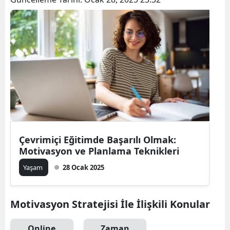
Bilecik
Bingöl
Bitlis
Bolu
Burdur
Bursa
Çanakkale
Çevrimiçi Eğitimde Başarılı Olmak:
Motivasyon ve Planlama Teknikleri
Çankırı
Yaşam
28 Ocak 2025
Çorum
Denizli
Motivasyon Stratejisi İle İlişkili Konular
Diyarbakır
Online
Zaman