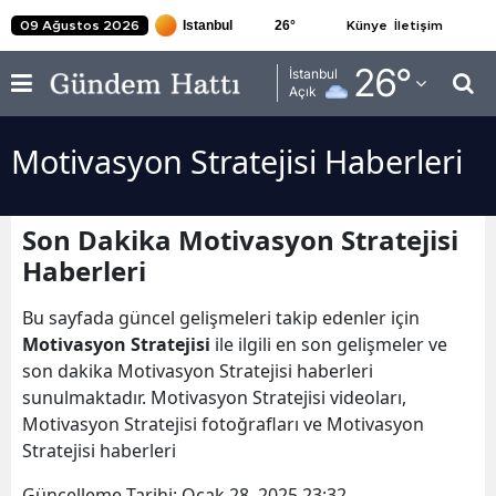
26
°
09 Ağustos 2026
Künye
İletişim
Adana
26
°
İstanbul
Açık
Adıyaman
Motivasyon Stratejisi Haberleri
Afyonkarahisar
Ağrı
Son Dakika Motivasyon Stratejisi
Amasya
Haberleri
Ankara
Bu sayfada güncel gelişmeleri takip edenler için
Antalya
Motivasyon Stratejisi
ile ilgili en son gelişmeler ve
son dakika Motivasyon Stratejisi haberleri
Artvin
sunulmaktadır. Motivasyon Stratejisi videoları,
Motivasyon Stratejisi fotoğrafları ve Motivasyon
Aydın
Stratejisi haberleri
Balıkesir
Güncelleme Tarihi:
Ocak 28, 2025 23:32