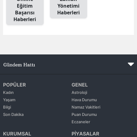
Eğitim
Yönetimi
Edirne
Başarısı
Haberleri
Haberleri
Elazığ
Erzincan
Erzurum
Eskişehir
Gaziantep
Giresun
POPÜLER
GENEL
Kadın
Astroloji
Gümüşhane
Yaşam
Hava Durumu
Bilgi
Namaz Vakitleri
Hakkari
Son Dakika
Puan Durumu
Hatay
Eczaneler
Isparta
KURUMSAL
PİYASALAR