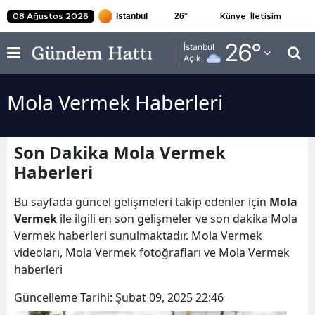
26
°
08 Ağustos 2026
Künye
İletişim
Adana
26
°
İstanbul
Açık
Adıyaman
Mola Vermek Haberleri
Afyonkarahisar
Ağrı
Son Dakika Mola Vermek
Amasya
Haberleri
Ankara
Bu sayfada güncel gelişmeleri takip edenler için
Mola
Antalya
Vermek
ile ilgili en son gelişmeler ve son dakika Mola
Vermek haberleri sunulmaktadır. Mola Vermek
Artvin
videoları, Mola Vermek fotoğrafları ve Mola Vermek
haberleri
Aydın
Güncelleme Tarihi:
Şubat 09, 2025 22:46
Balıkesir