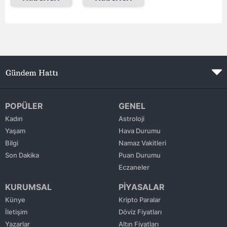
Edirne
Elazığ
Erzincan
Erzurum
Eskişehir
POPÜLER
GENEL
Gaziantep
Kadın
Astroloji
Yaşam
Hava Durumu
Giresun
Bilgi
Namaz Vakitleri
Son Dakika
Puan Durumu
Gümüşhane
Eczaneler
Hakkari
KURUMSAL
PİYASALAR
Hatay
Künye
Kripto Paralar
İletişim
Döviz Fiyatları
Isparta
Yazarlar
Altın Fiyatları