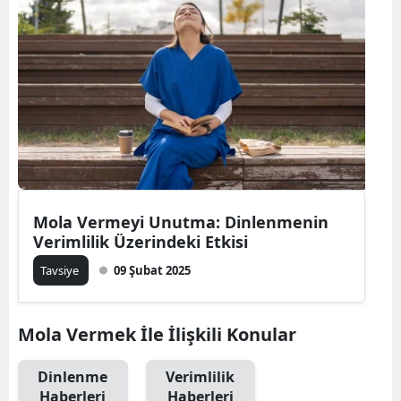
Bilecik
Bingöl
Bitlis
Bolu
Burdur
Bursa
Mola Vermeyi Unutma: Dinlenmenin
Verimlilik Üzerindeki Etkisi
Çanakkale
Tavsiye
09 Şubat 2025
Çankırı
Çorum
Mola Vermek İle İlişkili Konular
Denizli
Dinlenme
Verimlilik
Diyarbakır
Haberleri
Haberleri