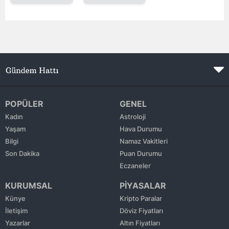
Edirne
Elazığ
Erzincan
Erzurum
Eskişehir
POPÜLER
GENEL
Kadın
Astroloji
Gaziantep
Yaşam
Hava Durumu
Giresun
Bilgi
Namaz Vakitleri
Son Dakika
Puan Durumu
Gümüşhane
Eczaneler
Hakkari
KURUMSAL
PİYASALAR
Künye
Kripto Paralar
Hatay
İletişim
Döviz Fiyatları
Isparta
Yazarlar
Altın Fiyatları