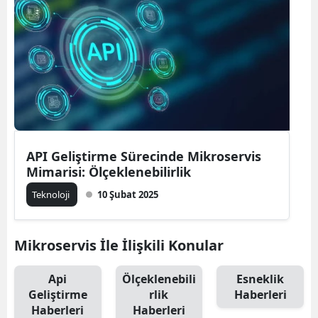
Bilecik
Bingöl
Bitlis
Bolu
Burdur
API Geliştirme Sürecinde Mikroservis
Bursa
Mimarisi: Ölçeklenebilirlik
Çanakkale
Teknoloji
10 Şubat 2025
Çankırı
Mikroservis İle İlişkili Konular
Çorum
Denizli
Api
Ölçeklenebili
Esneklik
Geliştirme
rlik
Haberleri
Diyarbakır
Haberleri
Haberleri