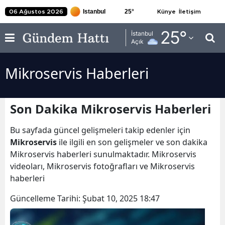
25
°
06 Ağustos 2026
Künye
İletişim
Adana
25
°
İstanbul
Açık
Adıyaman
Mikroservis Haberleri
Afyonkarahisar
Ağrı
Son Dakika Mikroservis Haberleri
Amasya
Bu sayfada güncel gelişmeleri takip edenler için
Ankara
Mikroservis
ile ilgili en son gelişmeler ve son dakika
Mikroservis haberleri sunulmaktadır. Mikroservis
Antalya
videoları, Mikroservis fotoğrafları ve Mikroservis
Artvin
haberleri
Aydın
Güncelleme Tarihi:
Şubat 10, 2025 18:47
Balıkesir