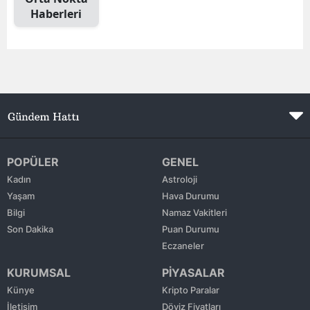
Haberleri
Mersin
İstanbul
İzmir
Kars
Kastamonu
Kayseri
POPÜLER
GENEL
Kadın
Astroloji
Kırklareli
Yaşam
Hava Durumu
Bilgi
Namaz Vakitleri
Kırşehir
Son Dakika
Puan Durumu
Kocaeli
Eczaneler
KURUMSAL
PİYASALAR
Konya
Künye
Kripto Paralar
Kütahya
İletişim
Döviz Fiyatları