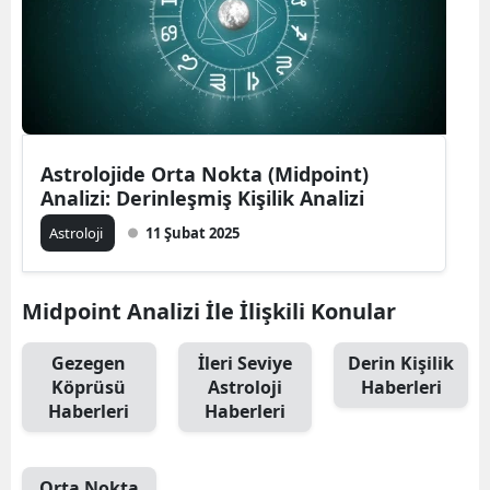
Edirne
Elazığ
Erzincan
Erzurum
Astrolojide Orta Nokta (Midpoint)
Analizi: Derinleşmiş Kişilik Analizi
Eskişehir
Astroloji
11 Şubat 2025
Gaziantep
Giresun
Midpoint Analizi İle İlişkili Konular
Gümüşhane
Gezegen
İleri Seviye
Derin Kişilik
Köprüsü
Astroloji
Haberleri
Hakkari
Haberleri
Haberleri
Hatay
Isparta
Orta Nokta