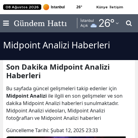
26
°
08 Ağustos 2026
Künye
İletişim
Adana
26
°
İstanbul
Açık
Adıyaman
Midpoint Analizi Haberleri
Afyonkarahisar
Ağrı
Son Dakika Midpoint Analizi
Amasya
Haberleri
Ankara
Bu sayfada güncel gelişmeleri takip edenler için
Antalya
Midpoint Analizi
ile ilgili en son gelişmeler ve son
dakika Midpoint Analizi haberleri sunulmaktadır.
Artvin
Midpoint Analizi videoları, Midpoint Analizi
fotoğrafları ve Midpoint Analizi haberleri
Aydın
Güncelleme Tarihi:
Şubat 12, 2025 23:33
Balıkesir