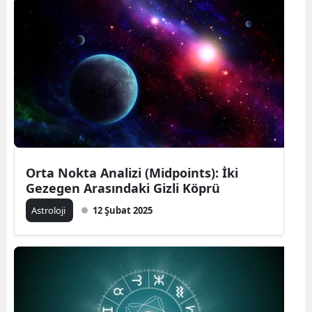
Bilecik
Bingöl
Bitlis
Bolu
Burdur
Bursa
Orta Nokta Analizi (Midpoints): İki
Gezegen Arasındaki Gizli Köprü
Çanakkale
Astroloji
12 Şubat 2025
Çankırı
Çorum
Denizli
Diyarbakır