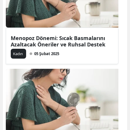
Edirne
Elazığ
Erzincan
Menopoz Dönemi: Sıcak Basmalarını
Erzurum
Azaltacak Öneriler ve Ruhsal Destek
Kadın
05 Şubat 2025
Eskişehir
Gaziantep
Giresun
Gümüşhane
Hakkari
Hatay
Isparta