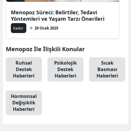
Mersin
Menopoz Süreci: Belirtiler, Tedavi
Yöntemleri ve Yaşam Tarzı Önerileri
İstanbul
Kadın
29 Ocak 2025
İzmir
Kars
Menopoz İle İlişkili Konular
Kastamonu
Ruhsal
Psikolojik
Sıcak
Kayseri
Destek
Destek
Basması
Haberleri
Haberleri
Haberleri
Kırklareli
Kırşehir
Hormonsal
Değişiklik
Kocaeli
Haberleri
Konya
Kütahya