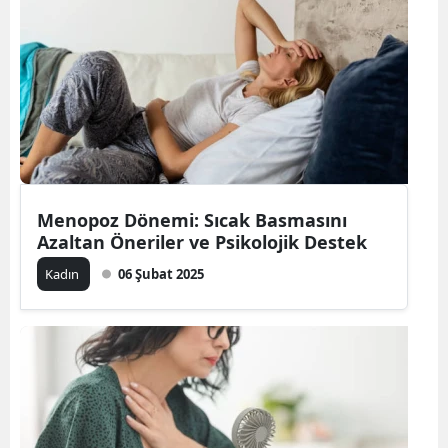
Bilecik
Bingöl
Bitlis
Bolu
Burdur
Menopoz Dönemi: Sıcak Basmasını
Bursa
Azaltan Öneriler ve Psikolojik Destek
Çanakkale
Kadın
06 Şubat 2025
Çankırı
Çorum
Denizli
Diyarbakır