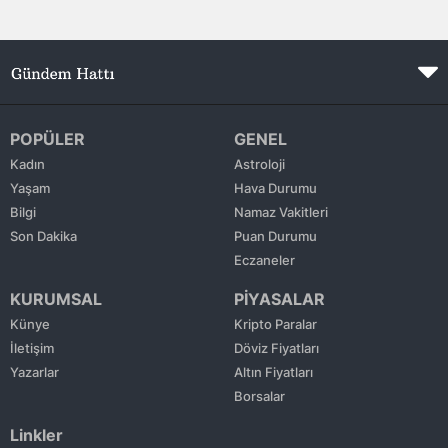
Malatya
Manisa
Kahramanmaraş
POPÜLER
GENEL
Mardin
Kadın
Astroloji
Yaşam
Hava Durumu
Muğla
Bilgi
Namaz Vakitleri
Muş
Son Dakika
Puan Durumu
Eczaneler
Nevşehir
KURUMSAL
PİYASALAR
Niğde
Künye
Kripto Paralar
İletişim
Döviz Fiyatları
Ordu
Yazarlar
Altın Fiyatları
Borsalar
Rize
Linkler
Sakarya