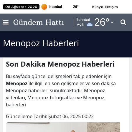
26
°
08 Ağustos 2026
Künye
İletişim
Adana
26
°
İstanbul
Açık
Adıyaman
Menopoz Haberleri
Afyonkarahisar
Ağrı
Son Dakika Menopoz Haberleri
Amasya
Bu sayfada güncel gelişmeleri takip edenler için
Ankara
Menopoz
ile ilgili en son gelişmeler ve son dakika
Menopoz haberleri sunulmaktadır. Menopoz
Antalya
videoları, Menopoz fotoğrafları ve Menopoz
Artvin
haberleri
Aydın
Güncelleme Tarihi:
Şubat 06, 2025 00:22
Balıkesir