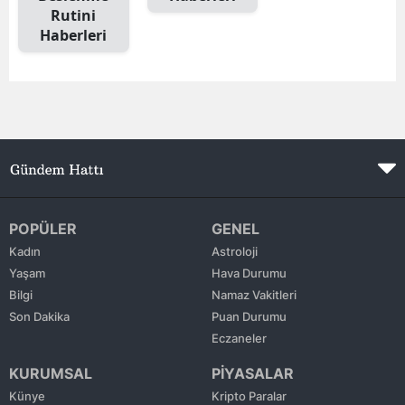
Rutini
Edirne
Haberleri
Elazığ
Erzincan
Erzurum
Eskişehir
Gaziantep
POPÜLER
GENEL
Giresun
Kadın
Astroloji
Yaşam
Hava Durumu
Gümüşhane
Bilgi
Namaz Vakitleri
Son Dakika
Puan Durumu
Hakkari
Eczaneler
Hatay
KURUMSAL
PİYASALAR
Isparta
Künye
Kripto Paralar