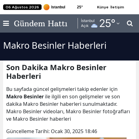
25
°
06 Ağustos 2026
Künye
İletişim
Adana
25
°
İstanbul
Açık
Adıyaman
Makro Besinler Haberleri
Afyonkarahisar
Ağrı
Son Dakika Makro Besinler
Amasya
Haberleri
Ankara
Bu sayfada güncel gelişmeleri takip edenler için
Antalya
Makro Besinler
ile ilgili en son gelişmeler ve son
dakika Makro Besinler haberleri sunulmaktadır.
Artvin
Makro Besinler videoları, Makro Besinler fotoğrafları
ve Makro Besinler haberleri
Aydın
Güncelleme Tarihi:
Ocak 30, 2025 18:46
Balıkesir