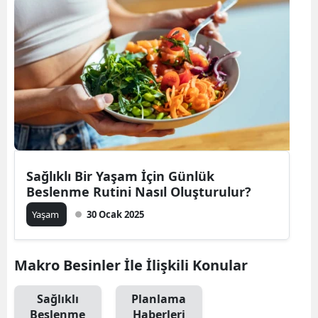
Bilecik
Bingöl
Bitlis
Bolu
Burdur
Bursa
Sağlıklı Bir Yaşam İçin Günlük
Beslenme Rutini Nasıl Oluşturulur?
Çanakkale
Yaşam
30 Ocak 2025
Çankırı
Çorum
Makro Besinler İle İlişkili Konular
Denizli
Sağlıklı
Planlama
Diyarbakır
Beslenme
Haberleri