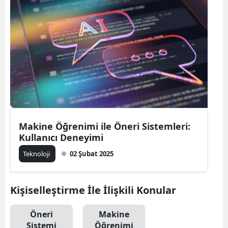
Bilecik
Bingöl
Bitlis
Bolu
Burdur
Bursa
Makine Öğrenimi ile Öneri Sistemleri:
Kullanıcı Deneyimi
Çanakkale
Teknoloji
02 Şubat 2025
Çankırı
Çorum
Kişiselleştirme İle İlişkili Konular
Denizli
Öneri
Makine
Diyarbakır
Sistemi
Öğrenimi