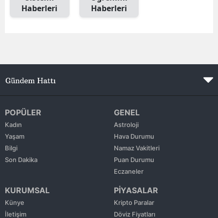
Haberleri
Haberleri
Edirne
Elazığ
Erzincan
Erzurum
Eskişehir
Gaziantep
POPÜLER
GENEL
Kadın
Astroloji
Giresun
Yaşam
Hava Durumu
Bilgi
Namaz Vakitleri
Gümüşhane
Son Dakika
Puan Durumu
Hakkari
Eczaneler
KURUMSAL
PİYASALAR
Hatay
Künye
Kripto Paralar
Isparta
İletişim
Döviz Fiyatları