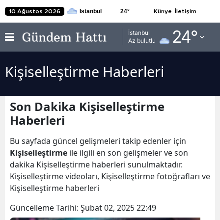
24
°
10 Ağustos 2026
Künye
İletişim
Adana
24
°
İstanbul
Az bulutlu
Adıyaman
Kişiselleştirme Haberleri
Afyonkarahisar
Ağrı
Son Dakika Kişiselleştirme
Amasya
Haberleri
Ankara
Bu sayfada güncel gelişmeleri takip edenler için
Antalya
Kişiselleştirme
ile ilgili en son gelişmeler ve son
dakika Kişiselleştirme haberleri sunulmaktadır.
Artvin
Kişiselleştirme videoları, Kişiselleştirme fotoğrafları ve
Kişiselleştirme haberleri
Aydın
Güncelleme Tarihi:
Şubat 02, 2025 22:49
Balıkesir