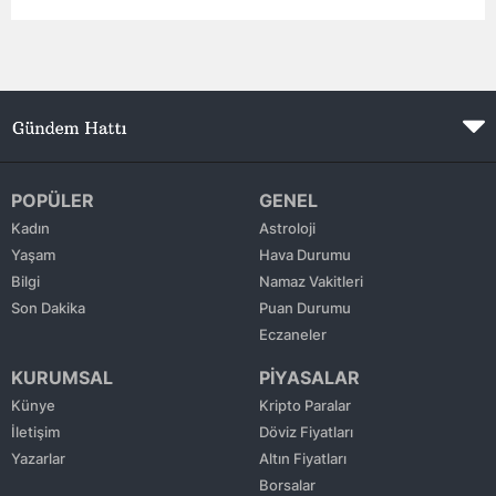
Edirne
Elazığ
Erzincan
Erzurum
POPÜLER
GENEL
Eskişehir
Kadın
Astroloji
Gaziantep
Yaşam
Hava Durumu
Bilgi
Namaz Vakitleri
Giresun
Son Dakika
Puan Durumu
Eczaneler
Gümüşhane
KURUMSAL
PİYASALAR
Hakkari
Künye
Kripto Paralar
İletişim
Döviz Fiyatları
Hatay
Yazarlar
Altın Fiyatları
Isparta
Borsalar