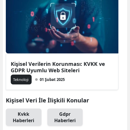
Bilecik
Bingöl
Bitlis
Bolu
Burdur
Kişisel Verilerin Korunması: KVKK ve
Bursa
GDPR Uyumlu Web Siteleri
Çanakkale
Teknoloji
01 Şubat 2025
Çankırı
Kişisel Veri İle İlişkili Konular
Çorum
Denizli
Kvkk
Gdpr
Haberleri
Haberleri
Diyarbakır