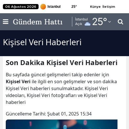
25
°
06 Ağustos 2026
Künye
İletişim
Adana
25
°
İstanbul
Açık
Adıyaman
Kişisel Veri Haberleri
Afyonkarahisar
Ağrı
Son Dakika Kişisel Veri Haberleri
Amasya
Bu sayfada güncel gelişmeleri takip edenler için
Ankara
Kişisel Veri
ile ilgili en son gelişmeler ve son dakika
Kişisel Veri haberleri sunulmaktadır. Kişisel Veri
Antalya
videoları, Kişisel Veri fotoğrafları ve Kişisel Veri
Artvin
haberleri
Aydın
Güncelleme Tarihi:
Şubat 01, 2025 15:34
Balıkesir