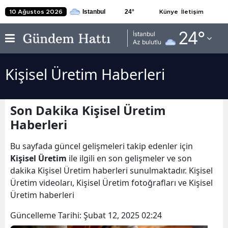
24
°
10 Ağustos 2026
Künye
İletişim
Adana
24
°
İstanbul
Az bulutlu
Adıyaman
Kişisel Üretim Haberleri
Afyonkarahisar
Ağrı
Son Dakika Kişisel Üretim
Amasya
Haberleri
Ankara
Bu sayfada güncel gelişmeleri takip edenler için
Antalya
Kişisel Üretim
ile ilgili en son gelişmeler ve son
dakika Kişisel Üretim haberleri sunulmaktadır. Kişisel
Artvin
Üretim videoları, Kişisel Üretim fotoğrafları ve Kişisel
Üretim haberleri
Aydın
Güncelleme Tarihi:
Şubat 12, 2025 02:24
Balıkesir