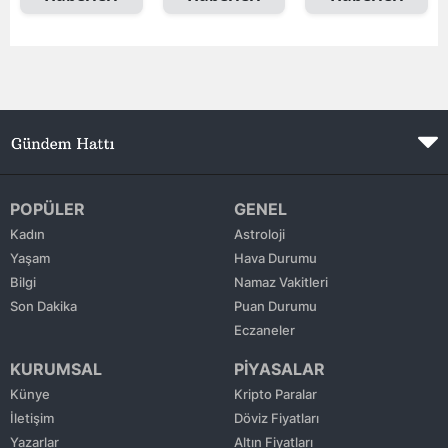
Edirne
Elazığ
Erzincan
Erzurum
Eskişehir
POPÜLER
GENEL
Gaziantep
Kadın
Astroloji
Yaşam
Hava Durumu
Giresun
Bilgi
Namaz Vakitleri
Son Dakika
Puan Durumu
Gümüşhane
Eczaneler
Hakkari
KURUMSAL
PİYASALAR
Hatay
Künye
Kripto Paralar
İletişim
Döviz Fiyatları
Isparta
Yazarlar
Altın Fiyatları