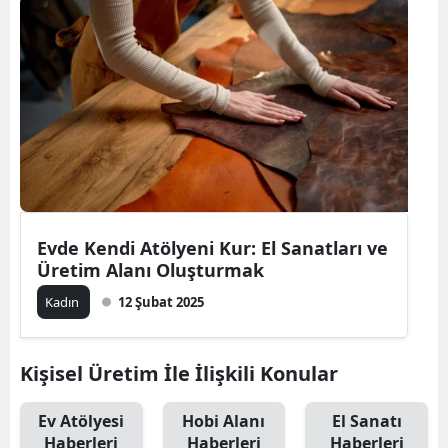
Bilecik
Bingöl
Bitlis
Bolu
Burdur
Bursa
Evde Kendi Atölyeni Kur: El Sanatları ve
Üretim Alanı Oluşturmak
Çanakkale
Kadın
12 Şubat 2025
Çankırı
Çorum
Kişisel Üretim İle İlişkili Konular
Denizli
Ev Atölyesi
Hobi Alanı
El Sanatı
Diyarbakır
Haberleri
Haberleri
Haberleri