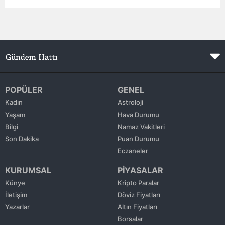
Edirne
Elazığ
Erzincan
Erzurum
POPÜLER
GENEL
Eskişehir
Kadın
Astroloji
Yaşam
Hava Durumu
Gaziantep
Bilgi
Namaz Vakitleri
Giresun
Son Dakika
Puan Durumu
Eczaneler
Gümüşhane
KURUMSAL
PİYASALAR
Hakkari
Künye
Kripto Paralar
İletişim
Döviz Fiyatları
Hatay
Yazarlar
Altın Fiyatları
Isparta
Borsalar