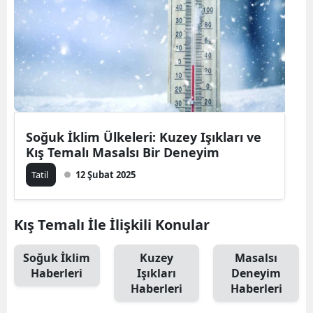
Bilecik
Bingöl
Bitlis
Bolu
Burdur
Soğuk İklim Ülkeleri: Kuzey Işıkları ve
Kış Temalı Masalsı Bir Deneyim
Bursa
Tatil
12 Şubat 2025
Çanakkale
Çankırı
Kış Temalı İle İlişkili Konular
Çorum
Soğuk İklim
Kuzey
Masalsı
Haberleri
Işıkları
Deneyim
Denizli
Haberleri
Haberleri
Diyarbakır