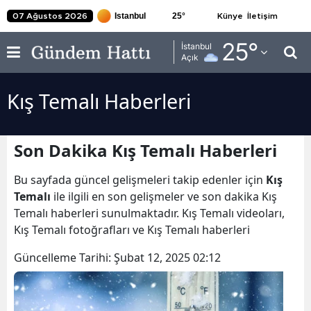
25
°
07 Ağustos 2026
Künye
İletişim
Adana
25
°
İstanbul
Açık
Adıyaman
Kış Temalı Haberleri
Afyonkarahisar
Ağrı
Son Dakika Kış Temalı Haberleri
Amasya
Bu sayfada güncel gelişmeleri takip edenler için
Kış
Ankara
Temalı
ile ilgili en son gelişmeler ve son dakika Kış
Temalı haberleri sunulmaktadır. Kış Temalı videoları,
Antalya
Kış Temalı fotoğrafları ve Kış Temalı haberleri
Artvin
Güncelleme Tarihi:
Şubat 12, 2025 02:12
Aydın
Balıkesir