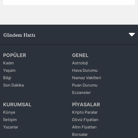
Edirne
Elazığ
Erzincan
Erzurum
POPÜLER
GENEL
Eskişehir
Kadın
Astroloji
Yaşam
Hava Durumu
Gaziantep
Bilgi
Namaz Vakitleri
Giresun
Son Dakika
Puan Durumu
Eczaneler
Gümüşhane
KURUMSAL
PİYASALAR
Hakkari
Künye
Kripto Paralar
İletişim
Döviz Fiyatları
Hatay
Yazarlar
Altın Fiyatları
Isparta
Borsalar