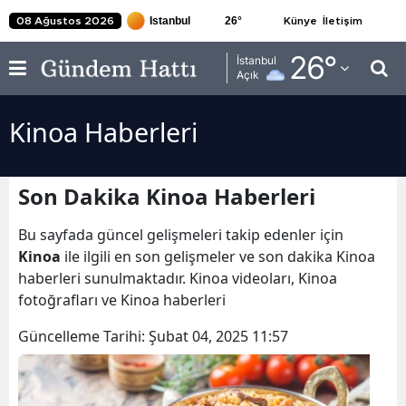
26
°
08 Ağustos 2026
Künye
İletişim
Adana
26
°
İstanbul
Açık
Adıyaman
Kinoa Haberleri
Afyonkarahisar
Ağrı
Son Dakika Kinoa Haberleri
Amasya
Bu sayfada güncel gelişmeleri takip edenler için
Ankara
Kinoa
ile ilgili en son gelişmeler ve son dakika Kinoa
haberleri sunulmaktadır. Kinoa videoları, Kinoa
Antalya
fotoğrafları ve Kinoa haberleri
Artvin
Güncelleme Tarihi:
Şubat 04, 2025 11:57
Aydın
Balıkesir