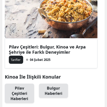
Bilecik
Bingöl
Bitlis
Bolu
Burdur
Pilav Çeşitleri: Bulgur, Kinoa ve Arpa
Şehriye ile Farklı Deneyimler
Bursa
Tarifler
04 Şubat 2025
Çanakkale
Çankırı
Kinoa İle İlişkili Konular
Çorum
Pilav
Bulgur
Çeşitleri
Haberleri
Denizli
Haberleri
Diyarbakır