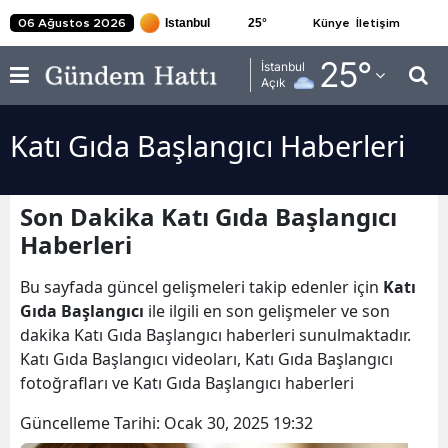
25
°
06 Ağustos 2026
Künye
İletişim
Adana
25
°
İstanbul
Açık
Adıyaman
Katı Gıda Başlangıcı Haberleri
Afyonkarahisar
Ağrı
Son Dakika Katı Gıda Başlangıcı
Amasya
Haberleri
Ankara
Bu sayfada güncel gelişmeleri takip edenler için
Katı
Antalya
Gıda Başlangıcı
ile ilgili en son gelişmeler ve son
dakika Katı Gıda Başlangıcı haberleri sunulmaktadır.
Artvin
Katı Gıda Başlangıcı videoları, Katı Gıda Başlangıcı
fotoğrafları ve Katı Gıda Başlangıcı haberleri
Aydın
Güncelleme Tarihi:
Ocak 30, 2025 19:32
Balıkesir