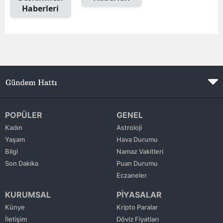
Haberleri
Edirne
Elazığ
Erzincan
Erzurum
Eskişehir
Gaziantep
POPÜLER
GENEL
Kadın
Astroloji
Giresun
Yaşam
Hava Durumu
Bilgi
Namaz Vakitleri
Gümüşhane
Son Dakika
Puan Durumu
Hakkari
Eczaneler
KURUMSAL
PİYASALAR
Hatay
Künye
Kripto Paralar
Isparta
İletişim
Döviz Fiyatları