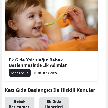
Bilecik
Bingöl
Bitlis
Bolu
Burdur
Bursa
Ek Gıda Yolculuğu: Bebek
Beslenmesinde İlk Adımlar
Çanakkale
Anne Çocuk
30 Ocak 2025
Çankırı
Çorum
Katı Gıda Başlangıcı İle İlişkili Konular
Denizli
Bebek
Ek Gıda
Diyarbakır
Beslenmesi
Haberleri