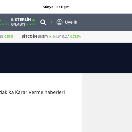
Künye
İletişim
STERLIN
Üyelik
64,4811
%0.32
%0.38
28
BITCOIN
GRAM ALTIN
6.660,55
64.918,27
0.58%
0.782%
(USDT)
n dakika Karar Verme haberleri