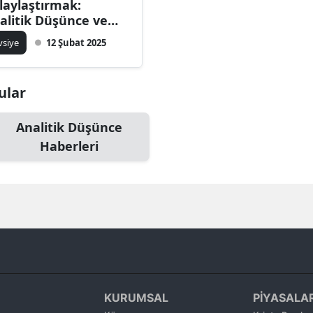
laylaştırmak:
Bilecik
alitik Düşünce ve
güdü Dengesi
vsiye
12 Şubat 2025
Bingöl
Bitlis
ular
Bolu
Analitik Düşünce
Burdur
Haberleri
Bursa
Çanakkale
Çankırı
Çorum
Denizli
KURUMSAL
PİYASALA
Diyarbakır