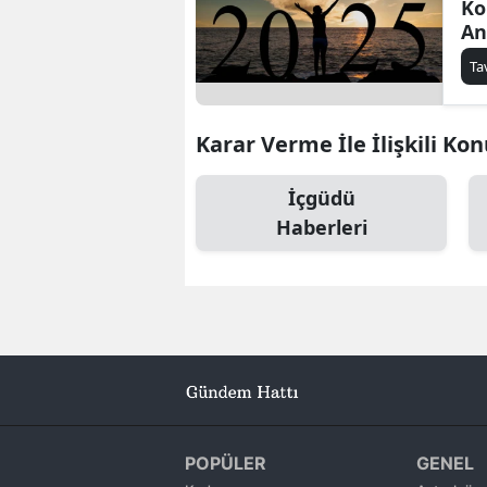
Ko
An
İç
Ta
Karar Verme İle İlişkili Kon
İçgüdü
Haberleri
POPÜLER
GENEL