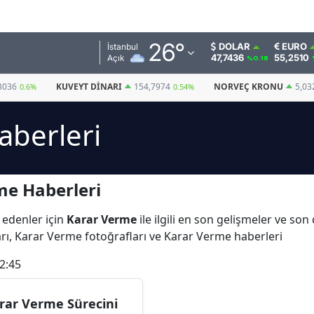
Adana
26
°
DOLAR
EURO
İstanbul
47,7436
55,2510
Açık
%0.18
Adıyaman
3036
KUVEYT DINARI
154,7974
NORVEÇ KRONU
5,03
0.6%
0.54%
Afyonkarahisar
aberleri
Ağrı
Amasya
me Haberleri
Ankara
Antalya
 edenler için
Karar Verme
ile ilgili en son gelişmeler ve so
rı, Karar Verme fotoğrafları ve Karar Verme haberleri
Artvin
2:45
Aydın
Balıkesir
rar Verme Sürecini