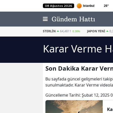
26
°
08 Ağustos 2026
EURO
55,2510
STERLIN
64,4811
JAPON YENI
0,
0.32%
0.38%
Karar Verme H
Son Dakika Karar Ver
Bu sayfada güncel gelişmeleri takip
sunulmaktadır. Karar Verme videola
Güncelleme Tarihi:
Şubat 12, 2025 0
Ka