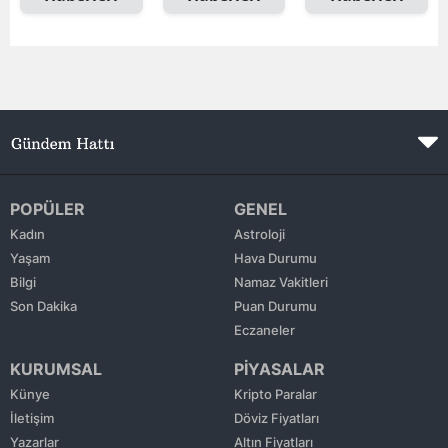
Edirne
Elazığ
Erzincan
Erzurum
Eskişehir
POPÜLER
GENEL
Gaziantep
Kadın
Astroloji
Yaşam
Hava Durumu
Giresun
Bilgi
Namaz Vakitleri
Son Dakika
Puan Durumu
Gümüşhane
Eczaneler
Hakkari
KURUMSAL
PİYASALAR
Hatay
Künye
Kripto Paralar
İletişim
Döviz Fiyatları
Isparta
Yazarlar
Altın Fiyatları