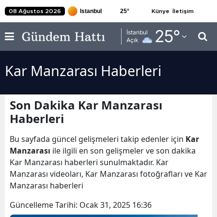
25
°
08 Ağustos 2026
Künye
İletişim
Adana
25
°
İstanbul
Açık
Adıyaman
Kar Manzarası Haberleri
Afyonkarahisar
Ağrı
Son Dakika Kar Manzarası
Amasya
Haberleri
Ankara
Bu sayfada güncel gelişmeleri takip edenler için
Kar
Antalya
Manzarası
ile ilgili en son gelişmeler ve son dakika
Kar Manzarası haberleri sunulmaktadır. Kar
Artvin
Manzarası videoları, Kar Manzarası fotoğrafları ve Kar
Manzarası haberleri
Aydın
Güncelleme Tarihi:
Ocak 31, 2025 16:36
Balıkesir