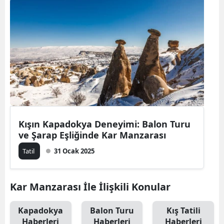
Bilecik
Bingöl
Bitlis
Bolu
Burdur
Bursa
Kışın Kapadokya Deneyimi: Balon Turu
ve Şarap Eşliğinde Kar Manzarası
Çanakkale
Tatil
31 Ocak 2025
Çankırı
Çorum
Kar Manzarası İle İlişkili Konular
Denizli
Kapadokya
Balon Turu
Kış Tatili
Diyarbakır
Haberleri
Haberleri
Haberleri