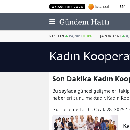
25
°
07 Ağustos 2026
EURO
55,0050
STERLIN
64,2081
JAPON YENI
0,
-0.02%
0.04%
Kadın Kooperat
Son Dakika Kadın Koop
Bu sayfada güncel gelişmeleri takip
haberleri sunulmaktadır. Kadın Koope
Güncelleme Tarihi:
Ocak 28, 2025 1
Ka