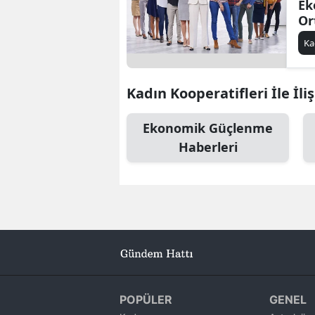
Ek
Or
Ö
Ka
Kadın Kooperatifleri İle İli
Ekonomik Güçlenme
Haberleri
POPÜLER
GENEL