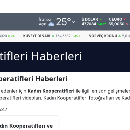
Adana
25
°
DOLAR
EURO
İstanbul
47,7084
55,0050
Açık
%0.17
%-
Adıyaman
3020
KUVEYT DINARI
154,6587
NORVEÇ KRONU
5,01
0.2%
0.45%
Afyonkarahisar
ifleri Haberleri
Ağrı
Amasya
eratifleri Haberleri
Ankara
Antalya
 edenler için
Kadın Kooperatifleri
ile ilgili en son gelişmel
ratifleri videoları, Kadın Kooperatifleri fotoğrafları ve Ka
Artvin
5:47
Aydın
Balıkesir
dın Kooperatifleri ve