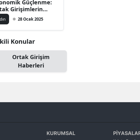
onomik Güçlenme:
Bilecik
tak Girişimlerin
nemi
dın
28 Ocak 2025
Bingöl
Bitlis
şkili Konular
Bolu
Ortak Girişim
Burdur
Haberleri
Bursa
Çanakkale
Çankırı
Çorum
Denizli
KURUMSAL
PİYASALA
Diyarbakır