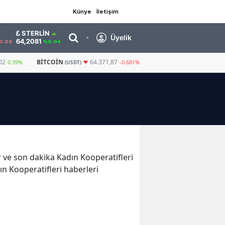
Künye
İletişim
STERLIN
Üyelik
64,2081
0.02
%0.04
02
BITCOIN
GRAM ALTIN
6.574,12
64.371,87
0.39%
-0.681%
(USDT)
er ve son dakika Kadın Kooperatifleri
dın Kooperatifleri haberleri