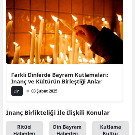
Bilecik
Bingöl
Bitlis
Bolu
Burdur
Bursa
Farklı Dinlerde Bayram Kutlamaları:
İnanç ve Kültürün Birleştiği Anlar
Çanakkale
Din
03 Şubat 2025
Çankırı
Çorum
İnanç Birlikteliği İle İlişkili Konular
Denizli
Ritüel
Din Bayram
Kutlama
Diyarbakır
Haberleri
Haberleri
Kültür