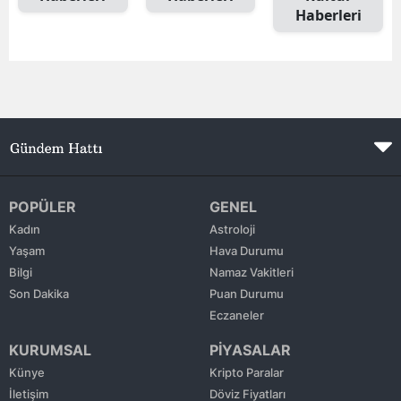
Haberleri
Edirne
Elazığ
Erzincan
Erzurum
Eskişehir
Gaziantep
POPÜLER
GENEL
Kadın
Astroloji
Giresun
Yaşam
Hava Durumu
Bilgi
Namaz Vakitleri
Gümüşhane
Son Dakika
Puan Durumu
Hakkari
Eczaneler
KURUMSAL
PİYASALAR
Hatay
Künye
Kripto Paralar
Isparta
İletişim
Döviz Fiyatları