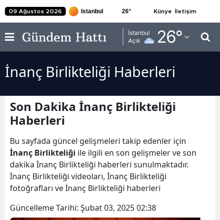
26
°
09 Ağustos 2026
Künye
İletişim
Adana
26
°
İstanbul
Açık
Adıyaman
İnanç Birlikteliği Haberleri
Afyonkarahisar
Ağrı
Son Dakika İnanç Birlikteliği
Amasya
Haberleri
Ankara
Bu sayfada güncel gelişmeleri takip edenler için
Antalya
İnanç Birlikteliği
ile ilgili en son gelişmeler ve son
dakika İnanç Birlikteliği haberleri sunulmaktadır.
Artvin
İnanç Birlikteliği videoları, İnanç Birlikteliği
fotoğrafları ve İnanç Birlikteliği haberleri
Aydın
Güncelleme Tarihi:
Şubat 03, 2025 02:38
Balıkesir