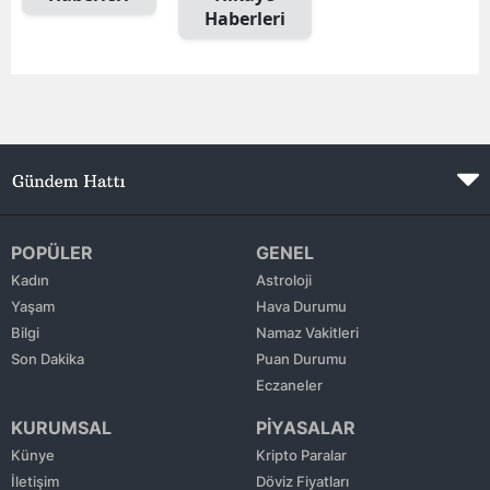
Haberleri
Edirne
Elazığ
Erzincan
Erzurum
Eskişehir
Gaziantep
POPÜLER
GENEL
Kadın
Astroloji
Giresun
Yaşam
Hava Durumu
Bilgi
Namaz Vakitleri
Gümüşhane
Son Dakika
Puan Durumu
Hakkari
Eczaneler
KURUMSAL
PİYASALAR
Hatay
Künye
Kripto Paralar
Isparta
İletişim
Döviz Fiyatları