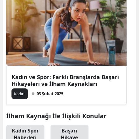
Bilecik
Bingöl
Bitlis
Bolu
Burdur
Bursa
Kadın ve Spor: Farklı Branşlarda Başarı
Hikayeleri ve İlham Kaynakları
Çanakkale
Kadın
03 Şubat 2025
Çankırı
Çorum
İlham Kaynağı İle İlişkili Konular
Denizli
Kadın Spor
Başarı
Diyarbakır
Haberleri
Hikaye