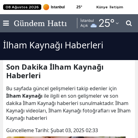
25
°
08 Ağustos 2026
Künye
İletişim
Adana
25
°
İstanbul
Açık
Adıyaman
İlham Kaynağı Haberleri
Afyonkarahisar
Ağrı
Son Dakika İlham Kaynağı
Amasya
Haberleri
Ankara
Bu sayfada güncel gelişmeleri takip edenler için
Antalya
İlham Kaynağı
ile ilgili en son gelişmeler ve son
dakika İlham Kaynağı haberleri sunulmaktadır. İlham
Artvin
Kaynağı videoları, İlham Kaynağı fotoğrafları ve İlham
Kaynağı haberleri
Aydın
Güncelleme Tarihi:
Şubat 03, 2025 02:33
Balıkesir