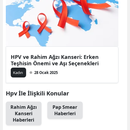
Bilecik
Bingöl
Bitlis
Bolu
Burdur
HPV ve Rahim Ağzı Kanseri: Erken
Teşhisin Önemi ve Aşı Seçenekleri
Bursa
Kadın
28 Ocak 2025
Çanakkale
Çankırı
Hpv İle İlişkili Konular
Çorum
Rahim Ağzı
Pap Smear
Kanseri
Haberleri
Denizli
Haberleri
Diyarbakır