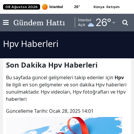
26
°
08 Ağustos 2026
Künye
İletişim
Adana
26
°
İstanbul
Açık
Adıyaman
Hpv Haberleri
Afyonkarahisar
Ağrı
Son Dakika Hpv Haberleri
Amasya
Bu sayfada güncel gelişmeleri takip edenler için
Hpv
Ankara
ile ilgili en son gelişmeler ve son dakika Hpv haberleri
sunulmaktadır. Hpv videoları, Hpv fotoğrafları ve Hpv
Antalya
haberleri
Artvin
Güncelleme Tarihi:
Ocak 28, 2025 14:01
Aydın
Balıkesir