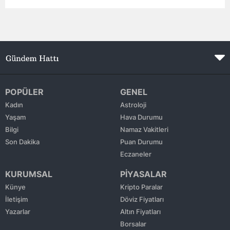
Edirne
Elazığ
Erzincan
Erzurum
POPÜLER
GENEL
Eskişehir
Kadın
Astroloji
Yaşam
Hava Durumu
Gaziantep
Bilgi
Namaz Vakitleri
Giresun
Son Dakika
Puan Durumu
Eczaneler
Gümüşhane
KURUMSAL
PİYASALAR
Hakkari
Künye
Kripto Paralar
İletişim
Döviz Fiyatları
Hatay
Yazarlar
Altın Fiyatları
Isparta
Borsalar