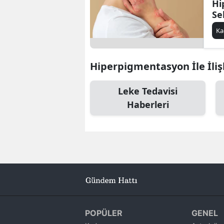
Hi
Se
İp
Ka
Hiperpigmentasyon İle İliş
Leke Tedavisi
Haberleri
POPÜLER
GENEL