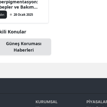
perpigmentasyon:
Bilecik
bepler ve Bakım
uçları
dın
28 Ocak 2025
Bingöl
Bitlis
kili Konular
Bolu
Güneş Koruması
Burdur
Haberleri
Bursa
Çanakkale
Çankırı
Çorum
Denizli
KURUMSAL
PİYASALA
Diyarbakır