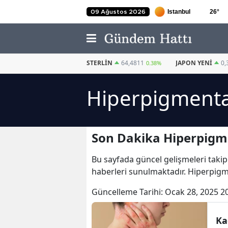
26
°
09 Ağustos 2026
EURO
55,2510
STERLIN
64,4811
JAPON YENI
0,
0.32%
0.38%
Hiperpigmenta
Son Dakika Hiperpigm
Bu sayfada güncel gelişmeleri takip
haberleri sunulmaktadır. Hiperpig
Güncelleme Tarihi:
Ocak 28, 2025 2
Ka