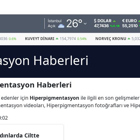
Adana
26
°
DOLAR
EURO
İstanbul
47,7436
55,2510
Açık
%0.18
Adıyaman
3036
KUVEYT DINARI
154,7974
NORVEÇ KRONU
5,03
0.6%
0.54%
Afyonkarahisar
syon Haberleri
Ağrı
Amasya
entasyon Haberleri
Ankara
Antalya
 edenler için
Hiperpigmentasyon
ile ilgili en son gelişme
mentasyon videoları, Hiperpigmentasyon fotoğrafları ve Hi
Artvin
0:02
Aydın
Balıkesir
dınlarda Ciltte