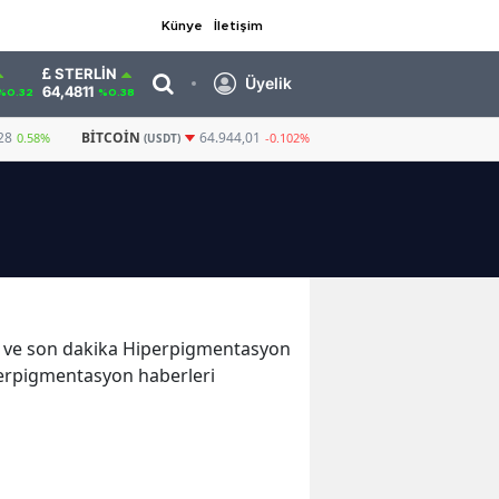
Künye
İletişim
STERLIN
Üyelik
64,4811
%0.32
%0.38
28
BITCOIN
GRAM ALTIN
6.660,55
64.944,01
0.58%
-0.102%
(USDT)
ler ve son dakika Hiperpigmentasyon
perpigmentasyon haberleri