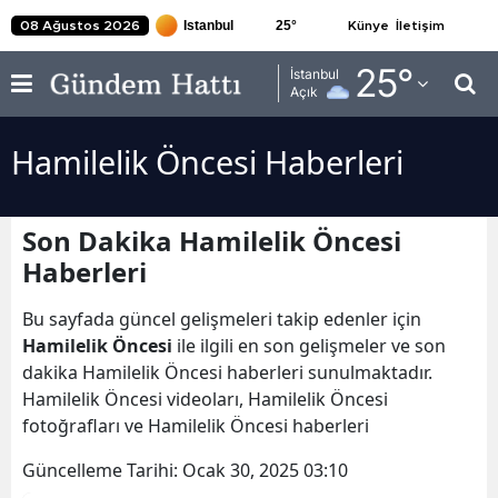
25
°
08 Ağustos 2026
Künye
İletişim
Adana
25
°
İstanbul
Açık
Adıyaman
Hamilelik Öncesi Haberleri
Afyonkarahisar
Ağrı
Son Dakika Hamilelik Öncesi
Amasya
Haberleri
Ankara
Bu sayfada güncel gelişmeleri takip edenler için
Antalya
Hamilelik Öncesi
ile ilgili en son gelişmeler ve son
dakika Hamilelik Öncesi haberleri sunulmaktadır.
Artvin
Hamilelik Öncesi videoları, Hamilelik Öncesi
fotoğrafları ve Hamilelik Öncesi haberleri
Aydın
Güncelleme Tarihi:
Ocak 30, 2025 03:10
Balıkesir