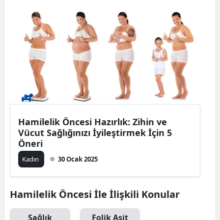
Bilecik
Bingöl
Bitlis
Bolu
Burdur
Bursa
Hamilelik Öncesi Hazırlık: Zihin ve
Vücut Sağlığınızı İyileştirmek İçin 5
Çanakkale
Öneri
Çankırı
Kadın
30 Ocak 2025
Çorum
Denizli
Hamilelik Öncesi İle İlişkili Konular
Diyarbakır
Sağlık
Folik Asit