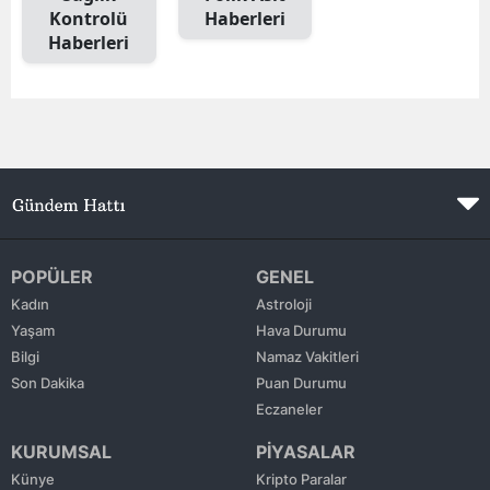
Kontrolü
Haberleri
Edirne
Haberleri
Elazığ
Erzincan
Erzurum
Eskişehir
Gaziantep
POPÜLER
GENEL
Giresun
Kadın
Astroloji
Yaşam
Hava Durumu
Gümüşhane
Bilgi
Namaz Vakitleri
Son Dakika
Puan Durumu
Hakkari
Eczaneler
Hatay
KURUMSAL
PİYASALAR
Isparta
Künye
Kripto Paralar