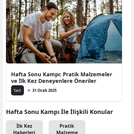
Bilecik
Bingöl
Bitlis
Bolu
Burdur
Bursa
Hafta Sonu Kampı: Pratik Malzemeler
ve İlk Kez Deneyenlere Öneriler
Çanakkale
Tatil
31 Ocak 2025
Çankırı
Çorum
Hafta Sonu Kampı İle İlişkili Konular
Denizli
İlk Kez
Pratik
Diyarbakır
Haberleri
Malzeme