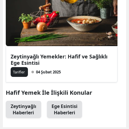
Bilecik
Bingöl
Bitlis
Bolu
Burdur
Zeytinyağlı Yemekler: Hafif ve Sağlıklı
Ege Esintisi
Bursa
Tarifler
04 Şubat 2025
Çanakkale
Çankırı
Hafif Yemek İle İlişkili Konular
Çorum
Zeytinyağlı
Ege Esintisi
Haberleri
Haberleri
Denizli
Diyarbakır