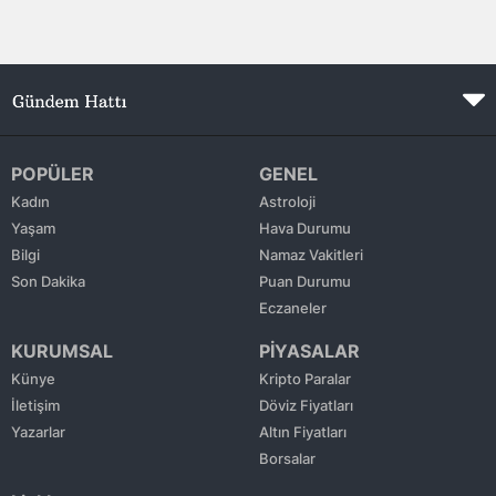
Edirne
Elazığ
Erzincan
Erzurum
POPÜLER
GENEL
Kadın
Astroloji
Eskişehir
Yaşam
Hava Durumu
Gaziantep
Bilgi
Namaz Vakitleri
Son Dakika
Puan Durumu
Giresun
Eczaneler
Gümüşhane
KURUMSAL
PİYASALAR
Künye
Kripto Paralar
Hakkari
İletişim
Döviz Fiyatları
Yazarlar
Altın Fiyatları
Hatay
Borsalar
Isparta