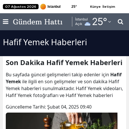
25
°
07 Ağustos 2026
Künye
İletişim
Adana
25
°
İstanbul
Açık
Adıyaman
Hafif Yemek Haberleri
Afyonkarahisar
Ağrı
Son Dakika Hafif Yemek Haberleri
Amasya
Bu sayfada güncel gelişmeleri takip edenler için
Hafif
Ankara
Yemek
ile ilgili en son gelişmeler ve son dakika Hafif
Yemek haberleri sunulmaktadır. Hafif Yemek videoları,
Antalya
Hafif Yemek fotoğrafları ve Hafif Yemek haberleri
Artvin
Güncelleme Tarihi:
Şubat 04, 2025 09:40
Aydın
Balıkesir