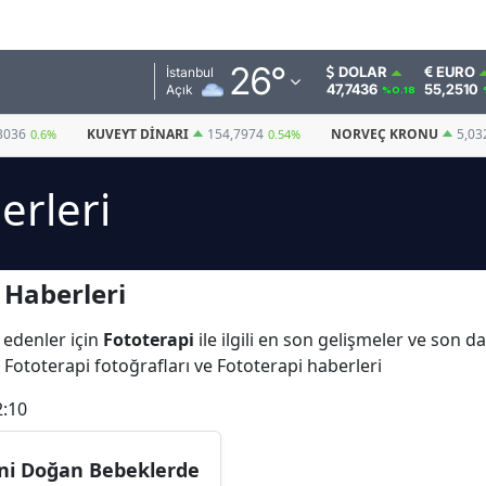
Adana
26
°
DOLAR
EURO
İstanbul
47,7436
55,2510
Açık
%0.18
Adıyaman
3036
KUVEYT DINARI
154,7974
NORVEÇ KRONU
5,03
0.6%
0.54%
Afyonkarahisar
erleri
Ağrı
Amasya
 Haberleri
Ankara
Antalya
 edenler için
Fototerapi
ile ilgili en son gelişmeler ve son d
 Fototerapi fotoğrafları ve Fototerapi haberleri
Artvin
2:10
Aydın
Balıkesir
ni Doğan Bebeklerde