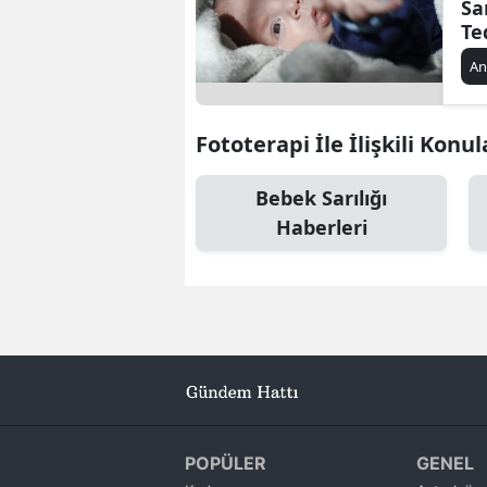
Sar
Te
An
Fototerapi İle İlişkili Konul
Bebek Sarılığı
Haberleri
POPÜLER
GENEL