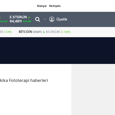
Künye
İletişim
STERLIN
Üyelik
64,4811
%0.32
%0.38
28
BITCOIN
GRAM ALTIN
6.660,55
65.060,86
0.58%
0.146%
(USDT)
akika Fototerapi haberleri