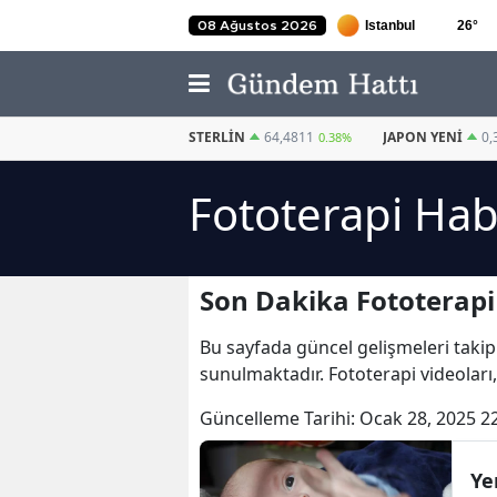
26
°
08 Ağustos 2026
EURO
55,2510
STERLIN
64,4811
JAPON YENI
0,
0.32%
0.38%
Fototerapi Hab
Son Dakika Fototerapi
Bu sayfada güncel gelişmeleri takip
sunulmaktadır. Fototerapi videoları,
Güncelleme Tarihi:
Ocak 28, 2025 2
Ye