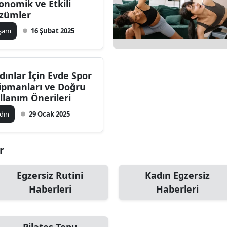
onomik ve Etkili
Bilecik
zümler
aşam
16 Şubat 2025
Bingöl
Bitlis
Bolu
dınlar İçin Evde Spor
ipmanları ve Doğru
Burdur
llanım Önerileri
dın
29 Ocak 2025
Bursa
Çanakkale
r
Çankırı
Egzersiz Rutini
Kadın Egzersiz
Çorum
Haberleri
Haberleri
Denizli
Diyarbakır
Pilates Topu