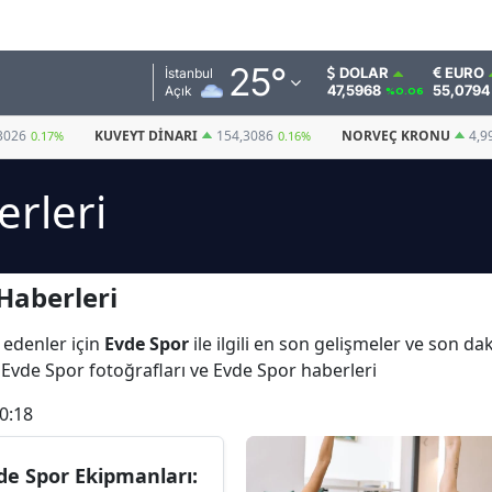
Adana
25
°
DOLAR
EURO
İstanbul
47,5968
55,0794
Açık
%0.06
Adıyaman
3026
KUVEYT DINARI
154,3086
NORVEÇ KRONU
4,9
0.17%
0.16%
Afyonkarahisar
rleri
Ağrı
Amasya
Haberleri
Ankara
Antalya
 edenler için
Evde Spor
ile ilgili en son gelişmeler ve son d
 Evde Spor fotoğrafları ve Evde Spor haberleri
Artvin
0:18
Aydın
Balıkesir
de Spor Ekipmanları: