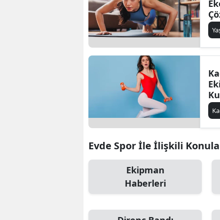
Ek
Çö
Y
Ka
Ek
Ku
Ka
Evde Spor İle İlişkili Konula
Ekipman
Haberleri
Direnç Bandı