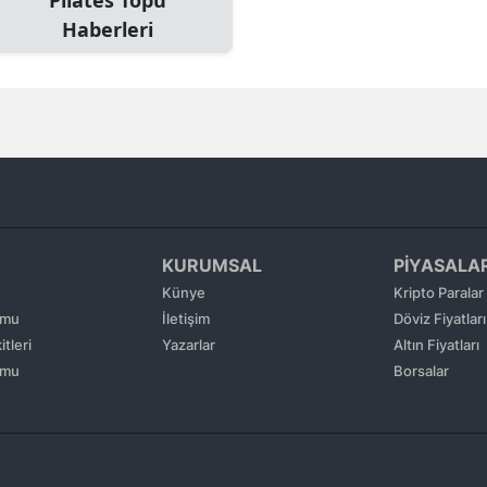
Haberleri
Edirne
Elazığ
Erzincan
Erzurum
Eskişehir
Gaziantep
KURUMSAL
PİYASALA
Künye
Kripto Paralar
Giresun
umu
İletişim
Döviz Fiyatları
Gümüşhane
tleri
Yazarlar
Altın Fiyatları
umu
Borsalar
Hakkari
Hatay
Isparta