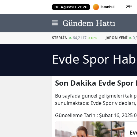
25
°
06 Ağustos 2026
EURO
55,0794
STERLIN
64,2117
JAPON YENI
0,
0.12%
0.16%
Evde Spor Habe
Son Dakika Evde Spor 
Bu sayfada güncel gelişmeleri takip
sunulmaktadır. Evde Spor videoları,
Güncelleme Tarihi:
Şubat 16, 2025 0
Ev