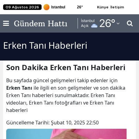
26
°
09 Ağustos 2026
Künye
İletişim
Adana
26
°
İstanbul
Açık
Adıyaman
Erken Tanı Haberleri
Afyonkarahisar
Ağrı
Son Dakika Erken Tanı Haberleri
Amasya
Bu sayfada güncel gelişmeleri takip edenler için
Ankara
Erken Tanı
ile ilgili en son gelişmeler ve son dakika
Erken Tanı haberleri sunulmaktadır. Erken Tanı
Antalya
videoları, Erken Tanı fotoğrafları ve Erken Tanı
Artvin
haberleri
Aydın
Güncelleme Tarihi:
Şubat 10, 2025 22:50
Balıkesir