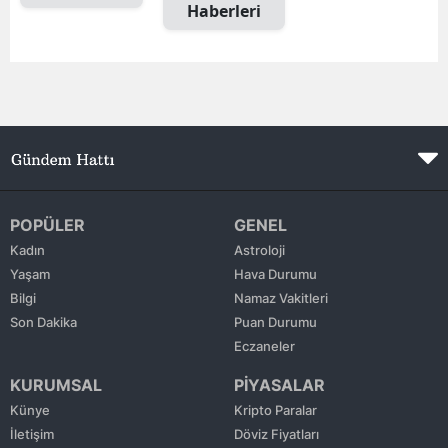
Haberleri
Edirne
Elazığ
Erzincan
Erzurum
Eskişehir
POPÜLER
GENEL
Gaziantep
Kadın
Astroloji
Giresun
Yaşam
Hava Durumu
Bilgi
Namaz Vakitleri
Gümüşhane
Son Dakika
Puan Durumu
Eczaneler
Hakkari
KURUMSAL
PİYASALAR
Hatay
Künye
Kripto Paralar
Isparta
İletişim
Döviz Fiyatları