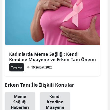
Bilecik
Bingöl
Bitlis
Bolu
Burdur
Kadınlarda Meme Sağlığı: Kendi
Bursa
Kendine Muayene ve Erken Tanı Önemi
Çanakkale
Tavsiye
10 Şubat 2025
Çankırı
Erken Tanı İle İlişkili Konular
Çorum
Denizli
Meme
Kendi
Sağlığı
Kendine
Diyarbakır
Haberleri
Muayene