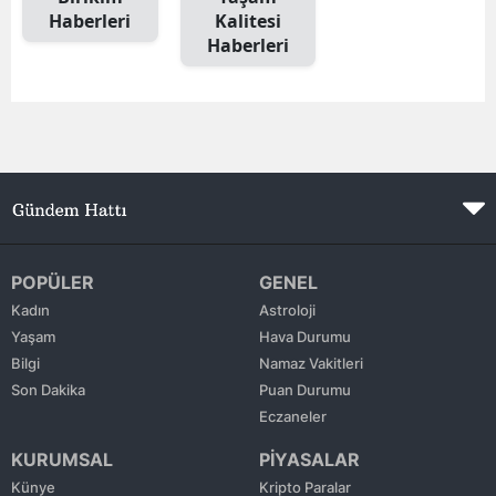
Haberleri
Kalitesi
Edirne
Haberleri
Elazığ
Erzincan
Erzurum
Eskişehir
Gaziantep
POPÜLER
GENEL
Giresun
Kadın
Astroloji
Yaşam
Hava Durumu
Gümüşhane
Bilgi
Namaz Vakitleri
Hakkari
Son Dakika
Puan Durumu
Eczaneler
Hatay
KURUMSAL
PİYASALAR
Isparta
Künye
Kripto Paralar