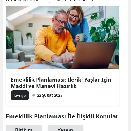
Bilecik
Bingöl
Bitlis
Bolu
Burdur
Bursa
Çanakkale
Emeklilik Planlaması: İleriki Yaşlar İçin
Maddi ve Manevi Hazırlık
Çankırı
Tavsiye
22 Şubat 2025
Çorum
Denizli
Emeklilik Planlaması İle İlişkili Konular
Diyarbakır
Birikim
Yaşam