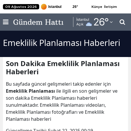
26
°
09 Ağustos 2026
Künye
İletişim
Adana
26
°
İstanbul
Açık
Adıyaman
Emeklilik Planlaması Haberleri
Afyonkarahisar
Ağrı
Son Dakika Emeklilik Planlaması
Amasya
Haberleri
Ankara
Bu sayfada güncel gelişmeleri takip edenler için
Antalya
Emeklilik Planlaması
ile ilgili en son gelişmeler ve
son dakika Emeklilik Planlaması haberleri
Artvin
sunulmaktadır. Emeklilik Planlaması videoları,
Emeklilik Planlaması fotoğrafları ve Emeklilik
Aydın
Planlaması haberleri
Balıkesir
Güncelleme Tarihi:
Şubat 22, 2025 00:19