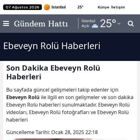
25
°
07 Ağustos 2026
Künye
İletişim
Adana
25
°
İstanbul
Açık
Adıyaman
Ebeveyn Rolü Haberleri
Afyonkarahisar
Ağrı
Son Dakika Ebeveyn Rolü
Amasya
Haberleri
Ankara
Bu sayfada güncel gelişmeleri takip edenler için
Antalya
Ebeveyn Rolü
ile ilgili en son gelişmeler ve son dakika
Ebeveyn Rolü haberleri sunulmaktadır. Ebeveyn Rolü
Artvin
videoları, Ebeveyn Rolü fotoğrafları ve Ebeveyn Rolü
haberleri
Aydın
Güncelleme Tarihi:
Ocak 28, 2025 22:18
Balıkesir