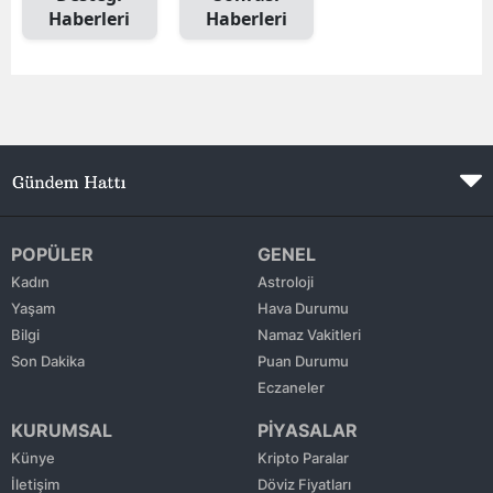
Haberleri
Haberleri
Edirne
Elazığ
Erzincan
Erzurum
Eskişehir
Gaziantep
POPÜLER
GENEL
Kadın
Astroloji
Giresun
Yaşam
Hava Durumu
Bilgi
Namaz Vakitleri
Gümüşhane
Son Dakika
Puan Durumu
Hakkari
Eczaneler
KURUMSAL
PİYASALAR
Hatay
Künye
Kripto Paralar
Isparta
İletişim
Döviz Fiyatları