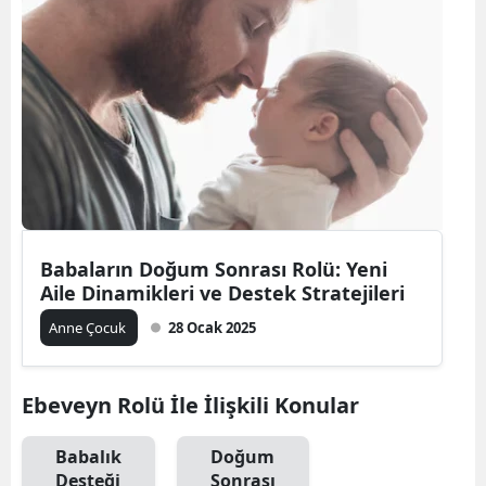
Bilecik
Bingöl
Bitlis
Bolu
Burdur
Bursa
Babaların Doğum Sonrası Rolü: Yeni
Aile Dinamikleri ve Destek Stratejileri
Çanakkale
Anne Çocuk
28 Ocak 2025
Çankırı
Çorum
Ebeveyn Rolü İle İlişkili Konular
Denizli
Babalık
Doğum
Diyarbakır
Desteği
Sonrası