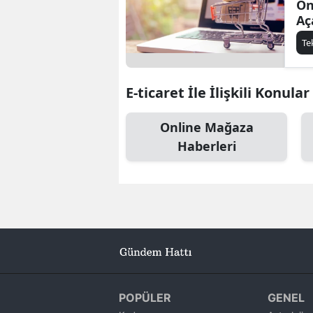
On
Aç
Ed
Te
E-ticaret İle İlişkili Konular
Online Mağaza
Haberleri
POPÜLER
GENEL