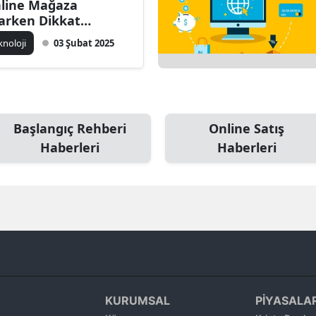
line Mağaza
Bilecik
arken Dikkat
ilmesi Gerekenler
knoloji
03 Şubat 2025
Bingöl
Bitlis
Bolu
Başlangıç Rehberi
Online Satış
Burdur
Haberleri
Haberleri
Bursa
Çanakkale
Çankırı
Çorum
Denizli
KURUMSAL
PİYASALA
Diyarbakır