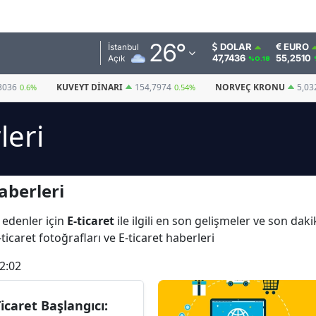
Adana
26
°
DOLAR
EURO
İstanbul
47,7436
55,2510
Açık
%0.18
Adıyaman
3036
KUVEYT DINARI
154,7974
NORVEÇ KRONU
5,03
0.6%
0.54%
Afyonkarahisar
leri
Ağrı
Amasya
aberleri
Ankara
Antalya
 edenler için
E-ticaret
ile ilgili en son gelişmeler ve son daki
-ticaret fotoğrafları ve E-ticaret haberleri
Artvin
2:02
Aydın
Balıkesir
Ticaret Başlangıcı: