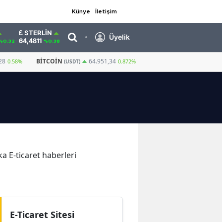
Künye
İletişim
STERLIN
Üyelik
64,4811
%0.32
%0.38
28
BITCOIN
GRAM ALTIN
6.660,55
64.951,34
0.58%
0.872%
(USDT)
ka E-ticaret haberleri
E-Ticaret Sitesi