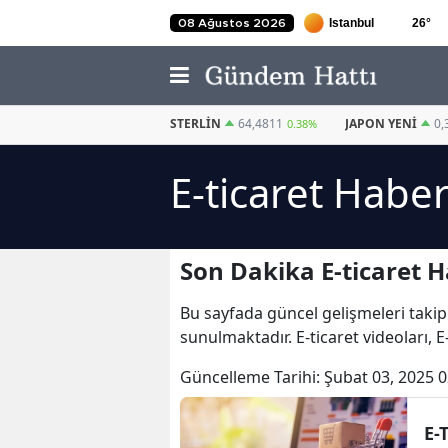
26
°
08 Ağustos 2026
EURO
55,2510
STERLIN
64,4811
JAPON YENI
0,
0.32%
0.38%
E-ticaret Haber
Son Dakika E-ticaret H
Bu sayfada güncel gelişmeleri takip
sunulmaktadır. E-ticaret videoları, E
Güncelleme Tarihi:
Şubat 03, 2025 0
E-