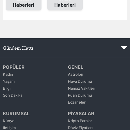
Haberleri
Haberleri
Edirne
Elazığ
Erzincan
Erzurum
Eskişehir
Gaziantep
POPÜLER
GENEL
Kadın
Astroloji
Giresun
Yaşam
Hava Durumu
Bilgi
Namaz Vakitleri
Gümüşhane
Son Dakika
Puan Durumu
Hakkari
Eczaneler
KURUMSAL
PİYASALAR
Hatay
Künye
Kripto Paralar
Isparta
İletişim
Döviz Fiyatları