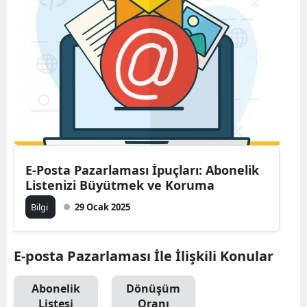
Bilecik
Bingöl
Bitlis
Bolu
Burdur
Bursa
E-Posta Pazarlaması İpuçları: Abonelik
Listenizi Büyütmek ve Koruma
Çanakkale
Bilgi
29 Ocak 2025
Çankırı
Çorum
E-posta Pazarlaması İle İlişkili Konular
Denizli
Abonelik
Dönüşüm
Diyarbakır
Listesi
Oranı