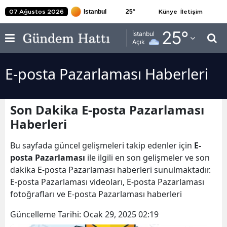
25
°
07 Ağustos 2026
Künye
İletişim
Adana
25
°
İstanbul
Açık
Adıyaman
E-posta Pazarlaması Haberleri
Afyonkarahisar
Ağrı
Son Dakika E-posta Pazarlaması
Amasya
Haberleri
Ankara
Bu sayfada güncel gelişmeleri takip edenler için
E-
Antalya
posta Pazarlaması
ile ilgili en son gelişmeler ve son
dakika E-posta Pazarlaması haberleri sunulmaktadır.
Artvin
E-posta Pazarlaması videoları, E-posta Pazarlaması
fotoğrafları ve E-posta Pazarlaması haberleri
Aydın
Güncelleme Tarihi:
Ocak 29, 2025 02:19
Balıkesir