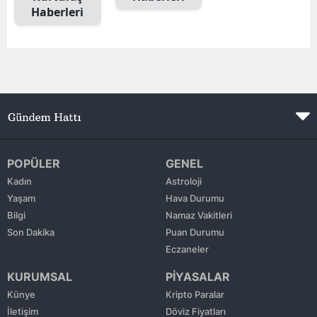
Haberleri
Edirne
Elazığ
Erzincan
Erzurum
Eskişehir
Gaziantep
POPÜLER
GENEL
Kadın
Astroloji
Giresun
Yaşam
Hava Durumu
Bilgi
Namaz Vakitleri
Gümüşhane
Son Dakika
Puan Durumu
Hakkari
Eczaneler
KURUMSAL
PİYASALAR
Hatay
Künye
Kripto Paralar
Isparta
İletişim
Döviz Fiyatları