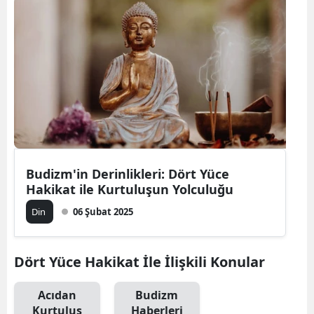
Bilecik
Bingöl
Bitlis
Bolu
Burdur
Bursa
Budizm'in Derinlikleri: Dört Yüce
Hakikat ile Kurtuluşun Yolculuğu
Çanakkale
Din
06 Şubat 2025
Çankırı
Çorum
Dört Yüce Hakikat İle İlişkili Konular
Denizli
Acıdan
Budizm
Diyarbakır
Kurtuluş
Haberleri