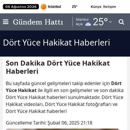
25
°
06 Ağustos 2026
Künye
İletişim
Adana
25
°
İstanbul
Açık
Adıyaman
Dört Yüce Hakikat Haberleri
Afyonkarahisar
Ağrı
Son Dakika Dört Yüce Hakikat
Amasya
Haberleri
Ankara
Bu sayfada güncel gelişmeleri takip edenler için
Dört
Antalya
Yüce Hakikat
ile ilgili en son gelişmeler ve son dakika
Dört Yüce Hakikat haberleri sunulmaktadır. Dört Yüce
Artvin
Hakikat videoları, Dört Yüce Hakikat fotoğrafları ve
Dört Yüce Hakikat haberleri
Aydın
Güncelleme Tarihi:
Şubat 06, 2025 21:18
Balıkesir