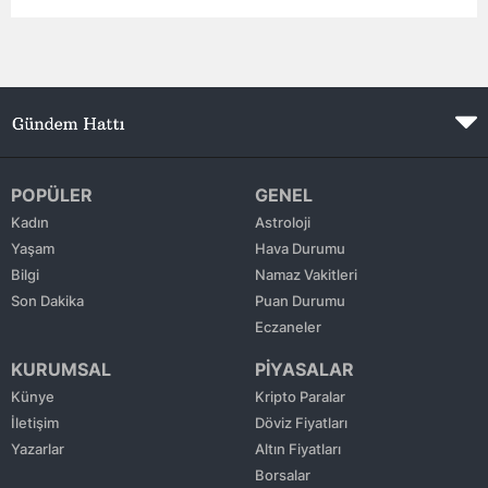
Edirne
Elazığ
Erzincan
Erzurum
POPÜLER
GENEL
Eskişehir
Kadın
Astroloji
Yaşam
Hava Durumu
Gaziantep
Bilgi
Namaz Vakitleri
Giresun
Son Dakika
Puan Durumu
Eczaneler
Gümüşhane
KURUMSAL
PİYASALAR
Hakkari
Künye
Kripto Paralar
İletişim
Döviz Fiyatları
Hatay
Yazarlar
Altın Fiyatları
Isparta
Borsalar