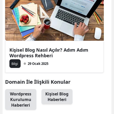
Bilecik
Bingöl
Bitlis
Bolu
Burdur
Kişisel Blog Nasıl Açılır? Adım Adım
Wordpress Rehberi
Bursa
Bilgi
29 Ocak 2025
Çanakkale
Çankırı
Domain İle İlişkili Konular
Çorum
Wordpress
Kişisel Blog
Kurulumu
Haberleri
Denizli
Haberleri
Diyarbakır