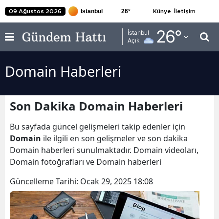
26
°
09 Ağustos 2026
Künye
İletişim
Adana
26
°
İstanbul
Açık
Adıyaman
Domain Haberleri
Afyonkarahisar
Ağrı
Son Dakika Domain Haberleri
Amasya
Bu sayfada güncel gelişmeleri takip edenler için
Ankara
Domain
ile ilgili en son gelişmeler ve son dakika
Domain haberleri sunulmaktadır. Domain videoları,
Antalya
Domain fotoğrafları ve Domain haberleri
Artvin
Güncelleme Tarihi:
Ocak 29, 2025 18:08
Aydın
Balıkesir