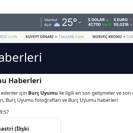
Adana
25
°
DOLAR
EURO
İstanbul
47,7110
55,0216
Açık
%0.17
%
Adıyaman
3022
KUVEYT DINARI
154,6436
NORVEÇ KRONU
5,0
0.27%
0.44%
Afyonkarahisar
berleri
Ağrı
Amasya
u Haberleri
Ankara
Antalya
 edenler için
Burç Uyumu
ile ilgili en son gelişmeler ve s
rı, Burç Uyumu fotoğrafları ve Burç Uyumu haberleri
Artvin
9:57
Aydın
Balıkesir
astri (İlişki