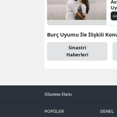
As
Uy
Ge
As
Burç Uyumu İle İlişkili Kon
Sinastri
Haberleri
POPÜLER
GENEL