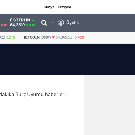
Künye
İletişim
STERLIN
Üyelik
64,2519
-0.01
%0.09
022
BITCOIN
GRAM ALTIN
6.578,2
64.369,53
0.21%
-0.703%
(USDT)
on dakika Burç Uyumu haberleri