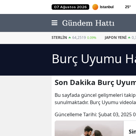
25
°
07 Ağustos 2026
EURO
55,0216
STERLIN
64,2519
JAPON YENI
0,
-0.01%
0.09%
Burç Uyumu Ha
Son Dakika Burç Uyum
Bu sayfada güncel gelişmeleri takip
sunulmaktadır. Burç Uyumu videola
Güncelleme Tarihi:
Şubat 03, 2025 0
Sin