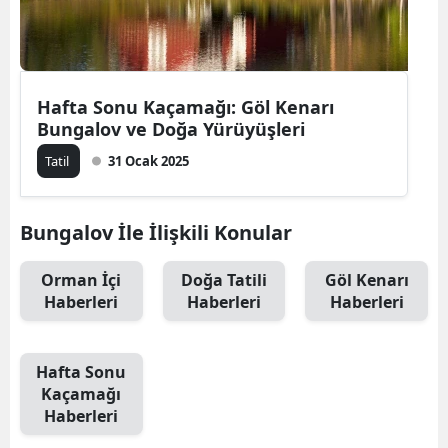
Edirne
Elazığ
Hafta Sonu Kaçamağı: Göl Kenarı
Erzincan
Bungalov ve Doğa Yürüyüşleri
Erzurum
Tatil
31 Ocak 2025
Eskişehir
Bungalov İle İlişkili Konular
Gaziantep
Giresun
Orman İçi
Doğa Tatili
Göl Kenarı
Haberleri
Haberleri
Haberleri
Gümüşhane
Hakkari
Hafta Sonu
Kaçamağı
Hatay
Haberleri
Isparta