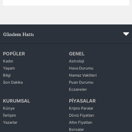
Mersin
İstanbul
İzmir
Kars
POPÜLER
GENEL
Kastamonu
Kadın
Astroloji
Yaşam
Hava Durumu
Kayseri
Bilgi
Namaz Vakitleri
Kırklareli
Son Dakika
Puan Durumu
Eczaneler
Kırşehir
KURUMSAL
PİYASALAR
Kocaeli
Künye
Kripto Paralar
İletişim
Döviz Fiyatları
Konya
Yazarlar
Altın Fiyatları
Kütahya
Borsalar