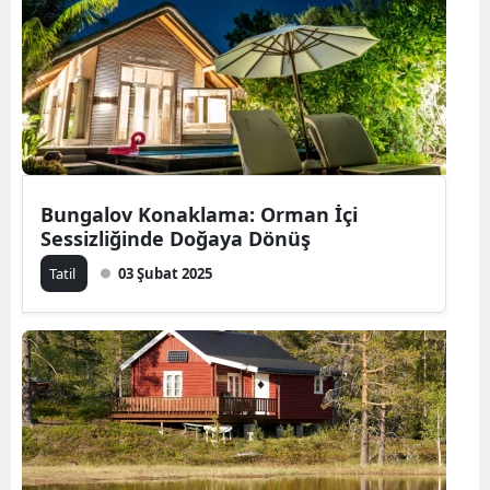
Bilecik
Bingöl
Bitlis
Bolu
Burdur
Bungalov Konaklama: Orman İçi
Sessizliğinde Doğaya Dönüş
Bursa
Tatil
03 Şubat 2025
Çanakkale
Çankırı
Çorum
Denizli
Diyarbakır