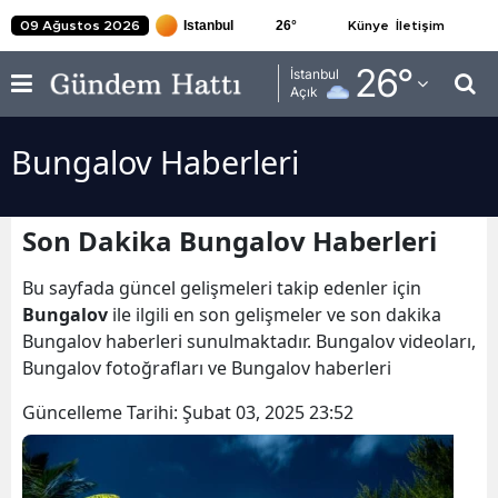
26
°
09 Ağustos 2026
Künye
İletişim
Adana
26
°
İstanbul
Açık
Adıyaman
Bungalov Haberleri
Afyonkarahisar
Ağrı
Son Dakika Bungalov Haberleri
Amasya
Bu sayfada güncel gelişmeleri takip edenler için
Ankara
Bungalov
ile ilgili en son gelişmeler ve son dakika
Bungalov haberleri sunulmaktadır. Bungalov videoları,
Antalya
Bungalov fotoğrafları ve Bungalov haberleri
Artvin
Güncelleme Tarihi:
Şubat 03, 2025 23:52
Aydın
Balıkesir