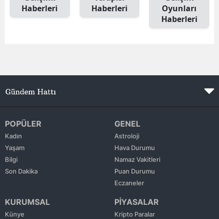
Haberleri
Haberleri
Oyunları
Edirne
Haberleri
Elazığ
Erzincan
Erzurum
Eskişehir
Gaziantep
POPÜLER
GENEL
Giresun
Kadın
Astroloji
Yaşam
Hava Durumu
Gümüşhane
Bilgi
Namaz Vakitleri
Son Dakika
Puan Durumu
Hakkari
Eczaneler
Hatay
KURUMSAL
PİYASALAR
Isparta
Künye
Kripto Paralar