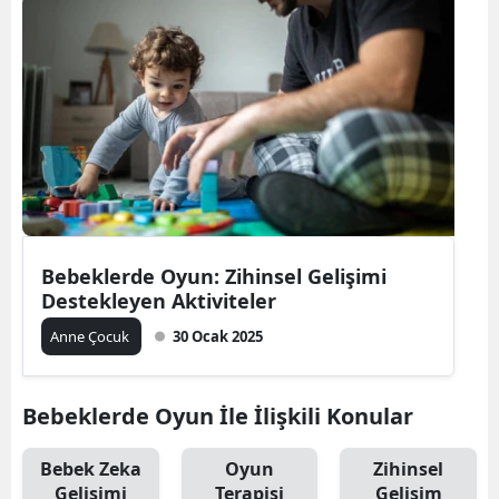
Bilecik
Bingöl
Bitlis
Bolu
Burdur
Bursa
Bebeklerde Oyun: Zihinsel Gelişimi
Destekleyen Aktiviteler
Çanakkale
Anne Çocuk
30 Ocak 2025
Çankırı
Çorum
Bebeklerde Oyun İle İlişkili Konular
Denizli
Bebek Zeka
Oyun
Zihinsel
Diyarbakır
Gelişimi
Terapisi
Gelişim