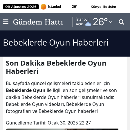
26
°
09 Ağustos 2026
Künye
İletişim
Adana
26
°
İstanbul
Açık
Adıyaman
Bebeklerde Oyun Haberleri
Afyonkarahisar
Ağrı
Son Dakika Bebeklerde Oyun
Amasya
Haberleri
Ankara
Bu sayfada güncel gelişmeleri takip edenler için
Antalya
Bebeklerde Oyun
ile ilgili en son gelişmeler ve son
dakika Bebeklerde Oyun haberleri sunulmaktadır.
Artvin
Bebeklerde Oyun videoları, Bebeklerde Oyun
fotoğrafları ve Bebeklerde Oyun haberleri
Aydın
Güncelleme Tarihi:
Ocak 30, 2025 22:27
Balıkesir