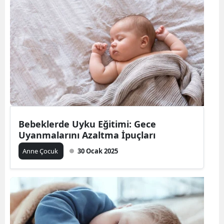
Bilecik
Bingöl
Bitlis
Bolu
Burdur
Bursa
Bebeklerde Uyku Eğitimi: Gece
Uyanmalarını Azaltma İpuçları
Çanakkale
Anne Çocuk
30 Ocak 2025
Çankırı
Çorum
Denizli
Diyarbakır