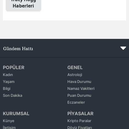
Haberleri
Mersin
İstanbul
İzmir
Kars
Kastamonu
Kayseri
POPÜLER
GENEL
Kadın
Astroloji
Kırklareli
Yaşam
Hava Durumu
Bilgi
Namaz Vakitleri
Kırşehir
Son Dakika
Puan Durumu
Kocaeli
Eczaneler
KURUMSAL
PİYASALAR
Konya
Künye
Kripto Paralar
Kütahya
İletişim
Döviz Fiyatları