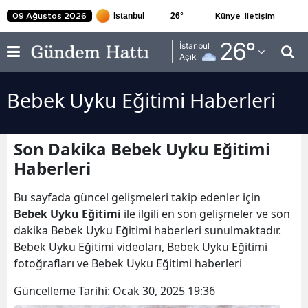
26
°
09 Ağustos 2026
Künye
İletişim
Adana
26
°
İstanbul
Açık
Adıyaman
Bebek Uyku Eğitimi Haberleri
Afyonkarahisar
Ağrı
Son Dakika Bebek Uyku Eğitimi
Amasya
Haberleri
Ankara
Bu sayfada güncel gelişmeleri takip edenler için
Antalya
Bebek Uyku Eğitimi
ile ilgili en son gelişmeler ve son
dakika Bebek Uyku Eğitimi haberleri sunulmaktadır.
Artvin
Bebek Uyku Eğitimi videoları, Bebek Uyku Eğitimi
fotoğrafları ve Bebek Uyku Eğitimi haberleri
Aydın
Güncelleme Tarihi:
Ocak 30, 2025 19:36
Balıkesir