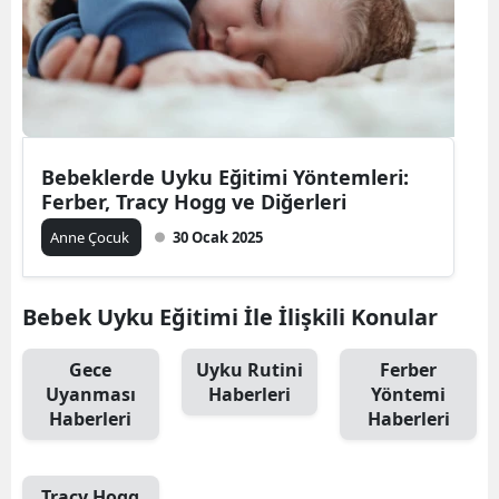
Edirne
Elazığ
Erzincan
Erzurum
Bebeklerde Uyku Eğitimi Yöntemleri:
Ferber, Tracy Hogg ve Diğerleri
Eskişehir
Anne Çocuk
30 Ocak 2025
Gaziantep
Giresun
Bebek Uyku Eğitimi İle İlişkili Konular
Gümüşhane
Gece
Uyku Rutini
Ferber
Uyanması
Haberleri
Yöntemi
Hakkari
Haberleri
Haberleri
Hatay
Isparta
Tracy Hogg