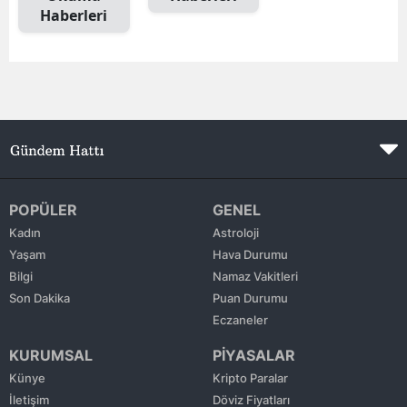
Haberleri
Edirne
Elazığ
Erzincan
Erzurum
Eskişehir
Gaziantep
POPÜLER
GENEL
Kadın
Astroloji
Giresun
Yaşam
Hava Durumu
Bilgi
Namaz Vakitleri
Gümüşhane
Son Dakika
Puan Durumu
Hakkari
Eczaneler
KURUMSAL
PİYASALAR
Hatay
Künye
Kripto Paralar
Isparta
İletişim
Döviz Fiyatları