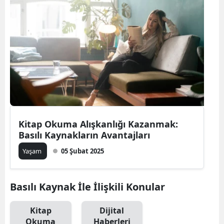
Bilecik
Bingöl
Bitlis
Bolu
Burdur
Bursa
Kitap Okuma Alışkanlığı Kazanmak:
Basılı Kaynakların Avantajları
Çanakkale
Yaşam
05 Şubat 2025
Çankırı
Çorum
Basılı Kaynak İle İlişkili Konular
Denizli
Kitap
Dijital
Diyarbakır
Okuma
Haberleri