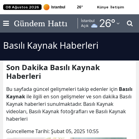
26
°
08 Ağustos 2026
Künye
İletişim
Adana
26
°
İstanbul
Açık
Adıyaman
Basılı Kaynak Haberleri
Afyonkarahisar
Ağrı
Son Dakika Basılı Kaynak
Amasya
Haberleri
Ankara
Bu sayfada güncel gelişmeleri takip edenler için
Basılı
Antalya
Kaynak
ile ilgili en son gelişmeler ve son dakika Basılı
Kaynak haberleri sunulmaktadır. Basılı Kaynak
Artvin
videoları, Basılı Kaynak fotoğrafları ve Basılı Kaynak
haberleri
Aydın
Güncelleme Tarihi:
Şubat 05, 2025 10:55
Balıkesir